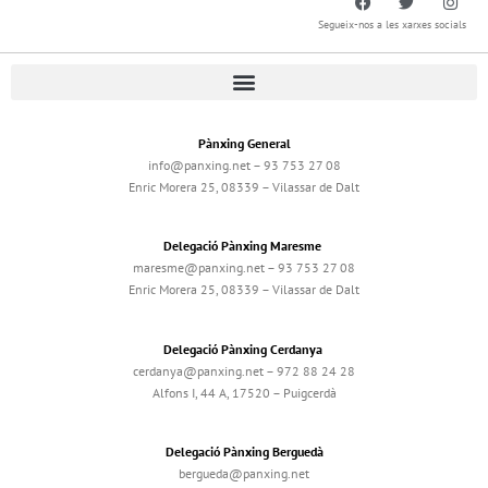
Segueix-nos a les xarxes socials
Pànxing General
info@panxing.net – 93 753 27 08
Enric Morera 25, 08339 – Vilassar de Dalt
Delegació Pànxing Maresme
maresme@panxing.net – 93 753 27 08
Enric Morera 25, 08339 – Vilassar de Dalt
Delegació Pànxing Cerdanya
cerdanya@panxing.net – 972 88 24 28
Alfons I, 44 A, 17520 – Puigcerdà
Delegació Pànxing Berguedà
bergueda@panxing.net