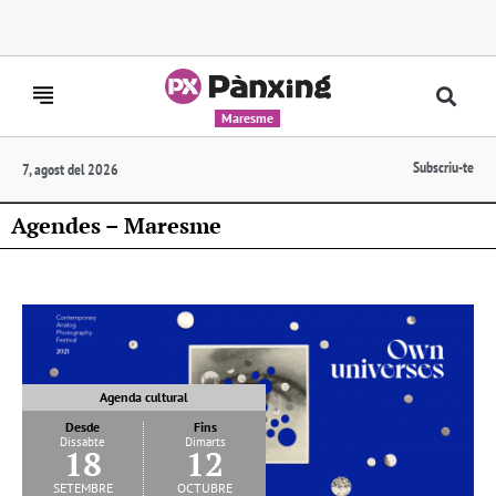
Maresme
Subscriu-te
7, agost del 2026
Agendes – Maresme
Agenda cultural
Desde
Fins
Dissabte
Dimarts
18
12
setembre
octubre