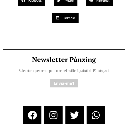
Facebook
Twitter
Pinterest
LinkedIn
Newsletter Pànxing
Subscriu-te per rebre per correu el butlletí gratuït de Pànxing.net​
Envia-me'l