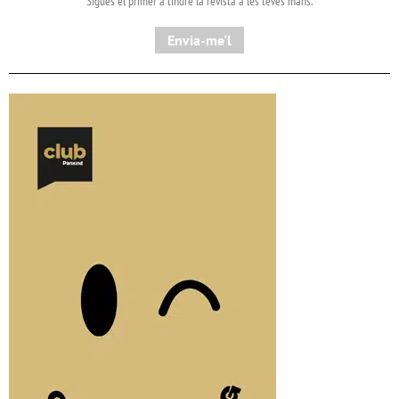
Sigues el primer a tindre la revista a les teves mans.
Envia-me'l