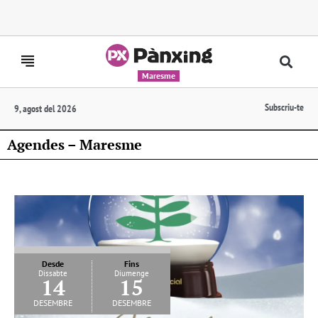
Maresme
Subscriu-te
9, agost del 2026
Agendes – Maresme
Desde
Fins
Dissabte
Diumenge
14
15
desembre
desembre