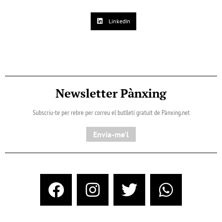
LinkedIn
Newsletter Pànxing
Subscriu-te per rebre per correu el butlletí gratuït de Pànxing.net​
Envia-me'l