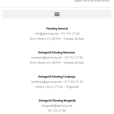
Segueix-nos a les xarxes socials
Pànxing General
info@panxing.net – 93 753 27 08
Enric Morera 25, 08339 – Vilassar de Dalt
Delegació Pànxing Maresme
maresme@panxing.net – 93 753 27 08
Enric Morera 25, 08339 – Vilassar de Dalt
Delegació Pànxing Cerdanya
cerdanya@panxing.net – 972 88 24 28
Alfons I, 44 A, 17520 – Puigcerdà
Delegació Pànxing Berguedà
bergueda@panxing.net
93 753 27 08