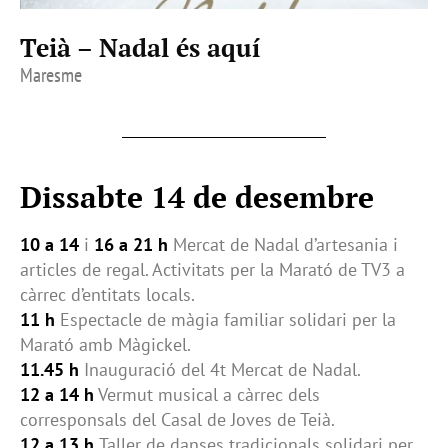
Teià – Nadal és aquí
Maresme
Dissabte 14 de desembre
10 a 14
i
16 a 21 h
Mercat de Nadal d’artesania i
articles de regal. Activitats per la Marató de TV3 a
càrrec d’entitats locals.
11 h
Espectacle de màgia familiar solidari per la
Marató amb Màgickel.
11.45 h
Inauguració del 4t Mercat de Nadal.
12 a 14 h
Vermut musical a càrrec dels
corresponsals del Casal de Joves de Teià.
12 a 13 h
Taller de danses tradicionals solidari per