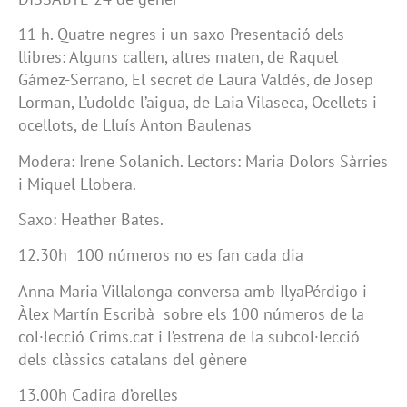
11 h. Quatre negres i un saxo Presentació dels
llibres: Alguns callen, altres maten, de Raquel
Gámez-Serrano, El secret de Laura Valdés, de Josep
Lorman, L’udolde l’aigua, de Laia Vilaseca, Ocellets i
ocellots, de Lluís Anton Baulenas
Modera: Irene Solanich. Lectors: Maria Dolors Sàrries
i Miquel Llobera.
Saxo: Heather Bates.
12.30h 100 números no es fan cada dia
Anna Maria Villalonga conversa amb IlyaPérdigo i
Àlex Martín Escribà sobre els 100 números de la
col·lecció Crims.cat i l’estrena de la subcol·lecció
dels clàssics catalans del gènere
13.00h Cadira d’orelles