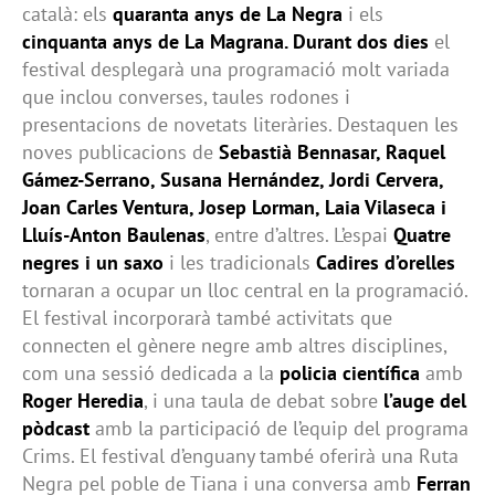
català: els
quaranta anys de La Negra
i els
cinquanta anys de La Magrana. Durant dos dies
el
festival desplegarà una programació molt variada
que inclou converses, taules rodones i
presentacions de novetats literàries. Destaquen les
noves publicacions de
Sebastià Bennasar, Raquel
Gámez-Serrano, Susana Hernández, Jordi Cervera,
Joan Carles Ventura, Josep Lorman, Laia Vilaseca i
Lluís-Anton Baulenas
, entre d’altres. L’espai
Quatre
negres i un saxo
i les tradicionals
Cadires d’orelles
tornaran a ocupar un lloc central en la programació.
El festival incorporarà també activitats que
connecten el gènere negre amb altres disciplines,
com una sessió dedicada a la
policia científica
amb
Roger Heredia
, i una taula de debat sobre
l’auge del
pòdcast
amb la participació de l’equip del programa
Crims. El festival d’enguany també oferirà una Ruta
Negra pel poble de Tiana i una conversa amb
Ferran