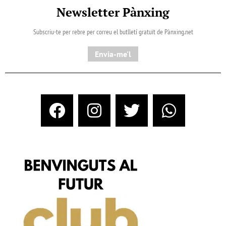
Newsletter Pànxing
Subscriu-te per rebre per correu el butlletí gratuït de Pànxing.net​
Envia-me'l