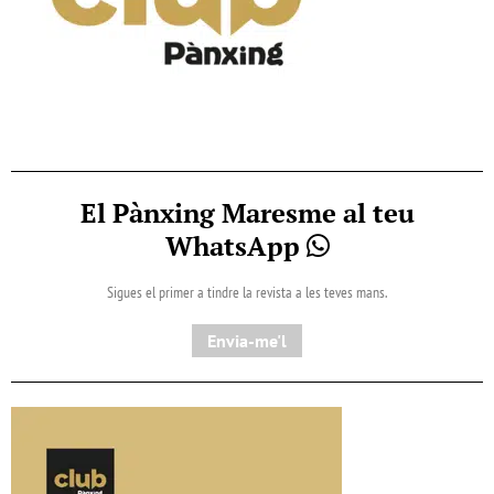
El Pànxing Maresme al teu
WhatsApp
Sigues el primer a tindre la revista a les teves mans.
Envia-me'l