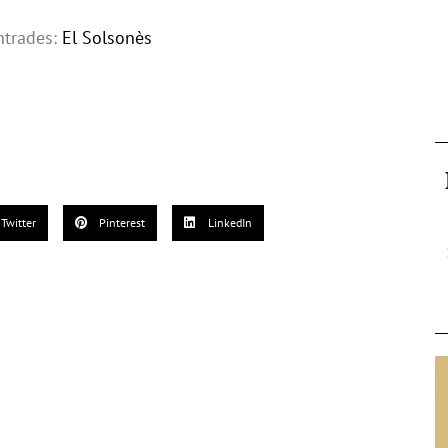
ntrades:
El Solsonès
Twitter
Pinterest
LinkedIn