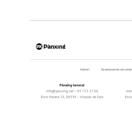
Anúncia’t
Els nostres serveis com a emp
Pànxing General
info@panxing.net – 93 753 27 08
mar
Enric Morera 25, 08339 – Vilassar de Dalt
Enri