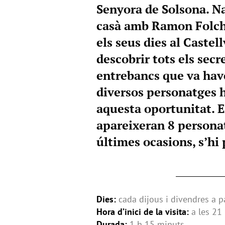
Senyora de Solsona. Na
casà amb Ramon Folch
els seus dies al Castel
descobrir tots els secre
entrebancs que va hav
diversos personatges h
aquesta oportunitat. E
apareixeran 8 personat
últimes ocasions, s’hi
Dies:
cada dijous i divendres a pa
Hora d’inici de la visita:
a les 21
Durada:
1 h 15 minuts