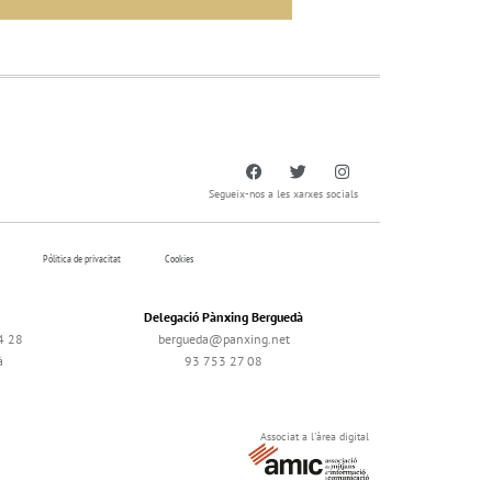
Segueix-nos a les xarxes socials
Pólitica de privacitat
Cookies
Delegació Pànxing Berguedà
4 28
bergueda@panxing.net
à
93 753 27 08
Associat a l'àrea digital