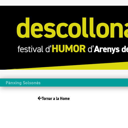
Pànxing Solsonès
Tornar a la Home