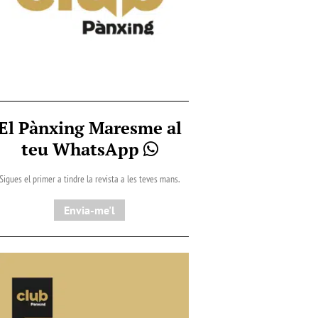
El Pànxing Maresme al
teu WhatsApp
Sigues el primer a tindre la revista a les teves mans.
Envia-me'l