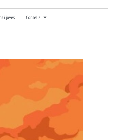
s i joves
Consells