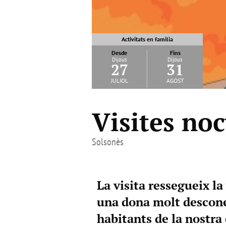
Activitats en familia
Desde
Fins
Dijous
Dijous
27
31
juliol
agost
Visites noc
Solsonès
La visita ressegueix la
una dona molt descone
habitants de la nostra 