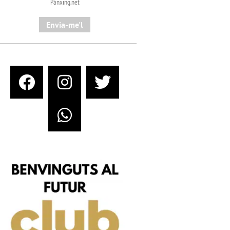
Pànxing.net​
Envia-me'l