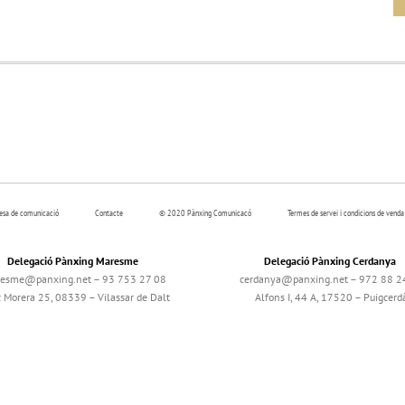
resa de comunicació
Contacte
© 2020 Pànxing Comunicacó
Termes de servei i condicions de venda
Delegació Pànxing Maresme
Delegació Pànxing Cerdanya
esme@panxing.net – 93 753 27 08
cerdanya@panxing.net – 972 88 2
c Morera 25, 08339 – Vilassar de Dalt
Alfons I, 44 A, 17520 – Puigcerd