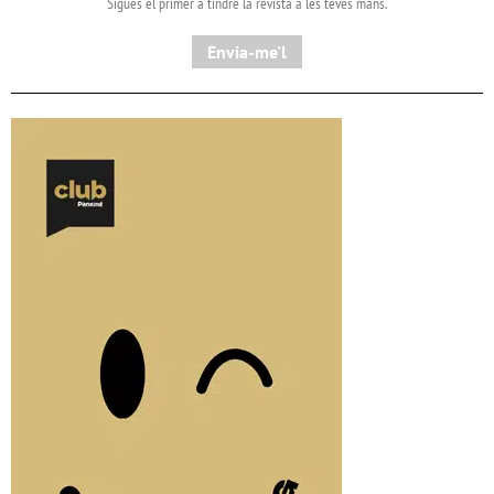
Sigues el primer a tindre la revista a les teves mans.
Envia-me'l