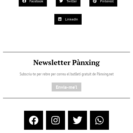
Facebook
Twitter
Pinterest
LinkedIn
Newsletter Pànxing
Subscriu-te per rebre per correu el butlletí gratuït de Pànxing.net​
Envia-me'l