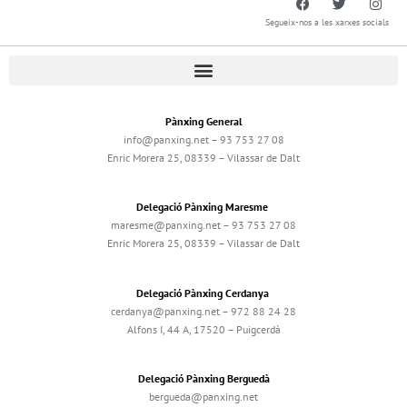
Segueix-nos a les xarxes socials
Pànxing General
info@panxing.net – 93 753 27 08
Enric Morera 25, 08339 – Vilassar de Dalt
Delegació Pànxing Maresme
maresme@panxing.net – 93 753 27 08
Enric Morera 25, 08339 – Vilassar de Dalt
Delegació Pànxing Cerdanya
cerdanya@panxing.net – 972 88 24 28
Alfons I, 44 A, 17520 – Puigcerdà
Delegació Pànxing Berguedà
bergueda@panxing.net