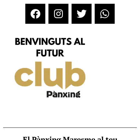
El Pànxing Maresme al teu