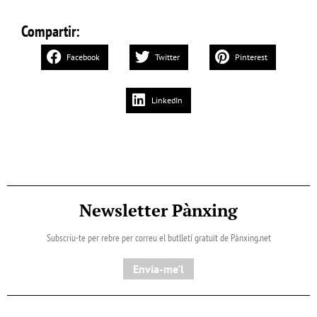
Compartir:
Facebook
Twitter
Pinterest
LinkedIn
Newsletter Pànxing
Subscriu-te per rebre per correu el butlletí gratuït de Pànxing.net​
Envia-me'l