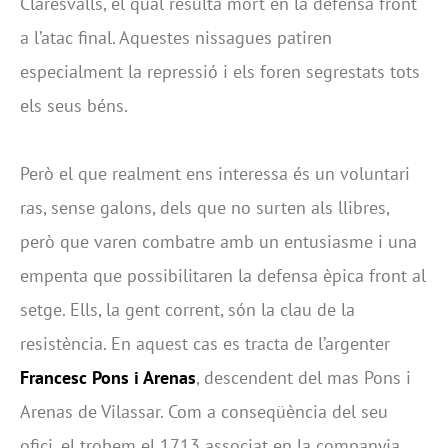
Claresvalls, el qual resultà mort en la defensa front
a l’atac final. Aquestes nissagues patiren
especialment la repressió i els foren segrestats tots
els seus béns.
Però el que realment ens interessa és un voluntari
ras, sense galons, dels que no surten als llibres,
però que varen combatre amb un entusiasme i una
empenta que possibilitaren la defensa èpica front al
setge. Ells, la gent corrent, són la clau de la
resistència. En aquest cas es tracta de l’argenter
Francesc Pons i Arenas
, descendent del mas Pons i
Arenas de Vilassar. Com a conseqüència del seu
ofici, el trobem el 1713 associat en la companyia