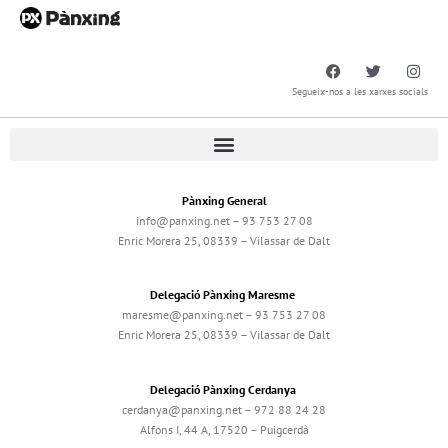
Segueix-nos a les xarxes socials
Pànxing General
info@panxing.net – 93 753 27 08
Enric Morera 25, 08339 – Vilassar de Dalt
Delegació Pànxing Maresme
maresme@panxing.net – 93 753 27 08
Enric Morera 25, 08339 – Vilassar de Dalt
Delegació Pànxing Cerdanya
cerdanya@panxing.net – 972 88 24 28
Alfons I, 44 A, 17520 – Puigcerdà