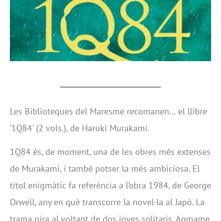
Les Biblioteques del Maresme recomanen… el llibre
‘1Q84' (2 vols.), de Haruki Murakami.
1Q84 és, de moment, una de les obres més extenses
de Murakami, i també potser la més ambiciosa. El
títol enigmàtic fa referència a l’obra 1984, de George
Orwell, any en què transcorre la novel·la al Japó. La
trama gira al voltant de dos joves solitaris, Aomame