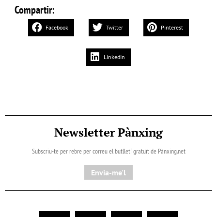
Compartir:
Facebook
Twitter
Pinterest
LinkedIn
Newsletter Pànxing
Subscriu-te per rebre per correu el butlletí gratuït de Pànxing.net​
Envia-me'l