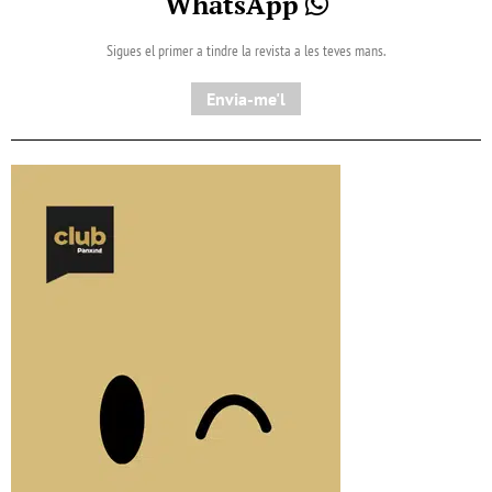
WhatsApp
Sigues el primer a tindre la revista a les teves mans.
Envia-me'l