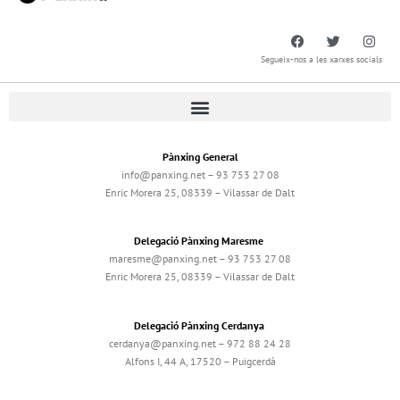
Segueix-nos a les xarxes socials
Pànxing General
info@panxing.net – 93 753 27 08
Enric Morera 25, 08339 – Vilassar de Dalt
Delegació Pànxing Maresme
maresme@panxing.net – 93 753 27 08
Enric Morera 25, 08339 – Vilassar de Dalt
Delegació Pànxing Cerdanya
cerdanya@panxing.net – 972 88 24 28
Alfons I, 44 A, 17520 – Puigcerdà