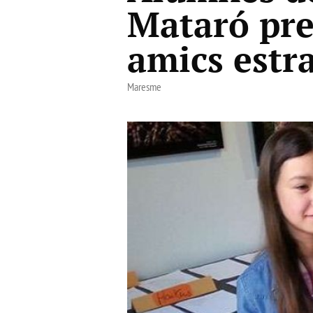
Mataró pres
amics estr
Maresme