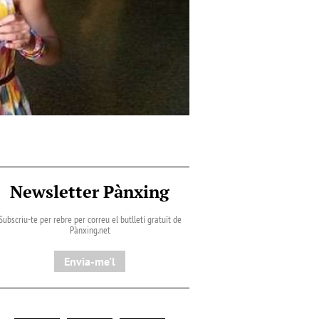
Newsletter Pànxing
Subscriu-te per rebre per correu el butlletí gratuït de
Pànxing.net​
Envia-me'l