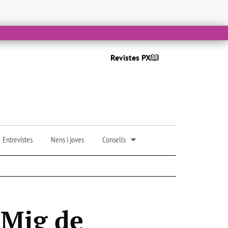
Revistes PX
Entrevistes
Nens i joves
Consells
 Mig de