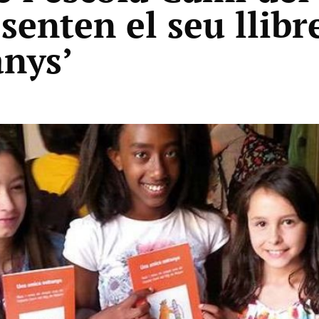
enten el seu llibr
anys’