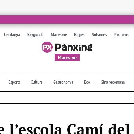
Cerdanya
Berguedà
Maresme
Bages
Solsonès
Pirineus
Maresme
Esports
Cultura
Gastronomia
Eco
Gina recomana
 l’escola Camí del