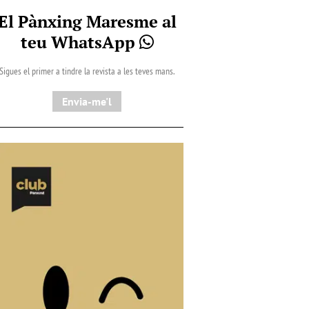
El Pànxing Maresme al
teu WhatsApp
Sigues el primer a tindre la revista a les teves mans.
Envia-me'l