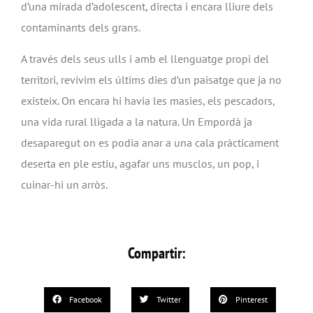
d’una mirada d’adolescent, directa i encara lliure dels
contaminants dels grans.
A través dels seus ulls i amb el llenguatge propi del
territori, revivim els últims dies d’un paisatge que ja no
existeix. On encara hi havia les masies, els pescadors,
una vida rural lligada a la natura. Un Empordà ja
desaparegut on es podia anar a una cala pràcticament
deserta en ple estiu, agafar uns musclos, un pop, i
cuinar-hi un arròs.
Compartir:
Facebook
Twitter
Pinterest