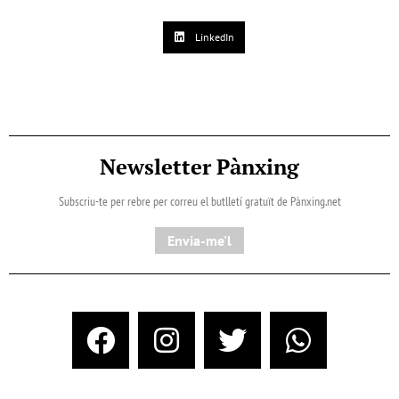
LinkedIn
Newsletter Pànxing
Subscriu-te per rebre per correu el butlletí gratuït de Pànxing.net​
Envia-me'l