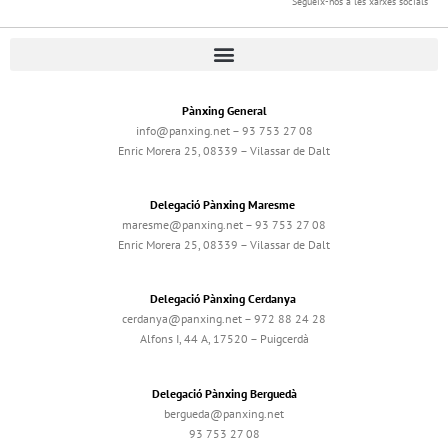
Segueix-nos a les xarxes socials
Pànxing General
info@panxing.net – 93 753 27 08
Enric Morera 25, 08339 – Vilassar de Dalt
Delegació Pànxing Maresme
maresme@panxing.net – 93 753 27 08
Enric Morera 25, 08339 – Vilassar de Dalt
Delegació Pànxing Cerdanya
cerdanya@panxing.net – 972 88 24 28
Alfons I, 44 A, 17520 – Puigcerdà
Delegació Pànxing Berguedà
bergueda@panxing.net
93 753 27 08