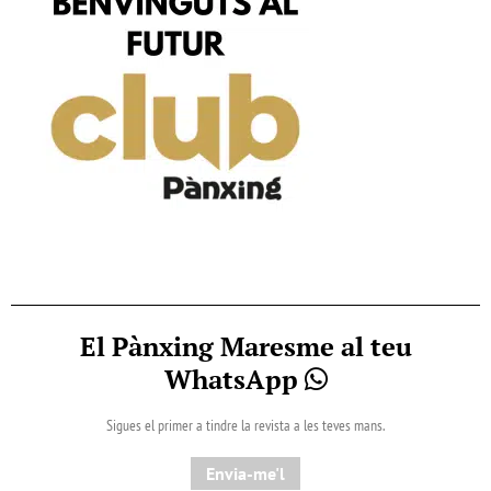
El Pànxing Maresme al teu
WhatsApp
Sigues el primer a tindre la revista a les teves mans.
Envia-me'l