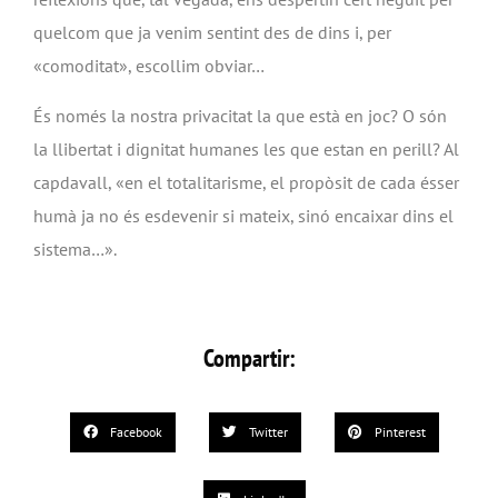
quelcom que ja venim sentint des de dins i, per
«comoditat», escollim obviar…
És només la nostra privacitat la que està en joc? O són
la llibertat i dignitat humanes les que estan en perill? Al
capdavall, «en el totalitarisme, el propòsit de cada ésser
humà ja no és esdevenir si mateix, sinó encaixar dins el
sistema…».
Compartir:
Facebook
Twitter
Pinterest