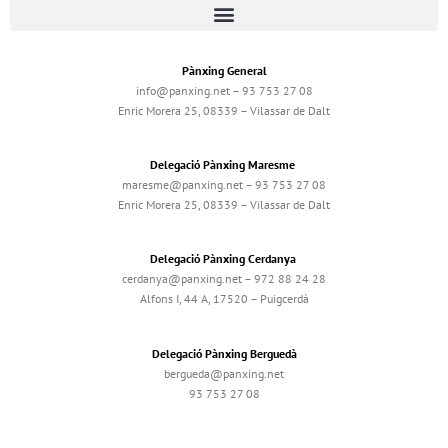
Pànxing General
info@panxing.net – 93 753 27 08
Enric Morera 25, 08339 – Vilassar de Dalt
Delegació Pànxing Maresme
maresme@panxing.net – 93 753 27 08
Enric Morera 25, 08339 – Vilassar de Dalt
Delegació Pànxing Cerdanya
cerdanya@panxing.net – 972 88 24 28
Alfons I, 44 A, 17520 – Puigcerdà
Delegació Pànxing Berguedà
bergueda@panxing.net
93 753 27 08