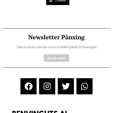
LinkedIn
Newsletter Pànxing
Subscriu-te per rebre per correu el butlletí gratuït de Pànxing.net​
Envia-me'l