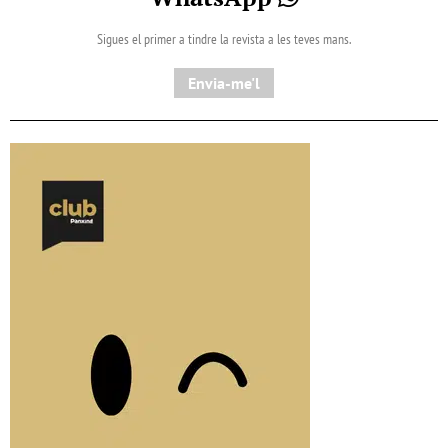
Sigues el primer a tindre la revista a les teves mans.
Envia-me'l