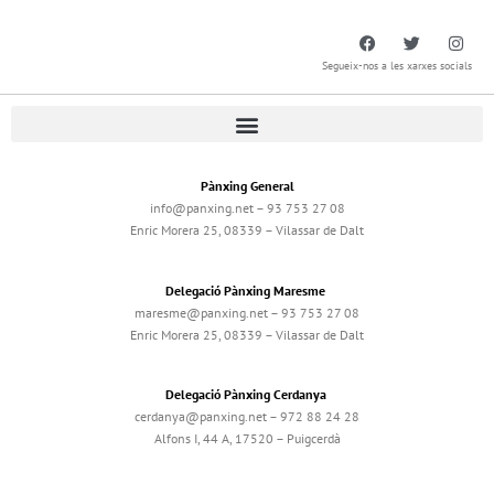
Segueix-nos a les xarxes socials
Pànxing General
info@panxing.net – 93 753 27 08
Enric Morera 25, 08339 – Vilassar de Dalt
Delegació Pànxing Maresme
maresme@panxing.net – 93 753 27 08
Enric Morera 25, 08339 – Vilassar de Dalt
Delegació Pànxing Cerdanya
cerdanya@panxing.net – 972 88 24 28
Alfons I, 44 A, 17520 – Puigcerdà