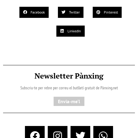
Facebook
Twitter
Pinterest
LinkedIn
Newsletter Pànxing
Subscriu-te per rebre per correu el butlletí gratuït de Pànxing.net​
Envia-me'l