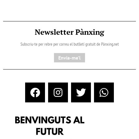
Newsletter Pànxing
Subscriu-te per rebre per correu el butlletí gratuït de Pànxing.net​
Envia-me'l