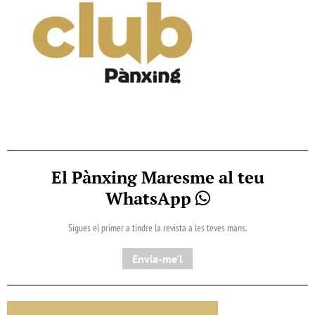
El Pànxing Maresme al teu
WhatsApp
Sigues el primer a tindre la revista a les teves mans.
Envia-me'l