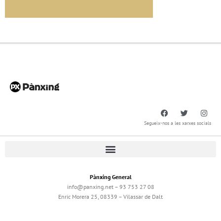
Segueix-nos a les xarxes socials
Pànxing General
info@panxing.net – 93 753 27 08
Enric Morera 25, 08339 – Vilassar de Dalt