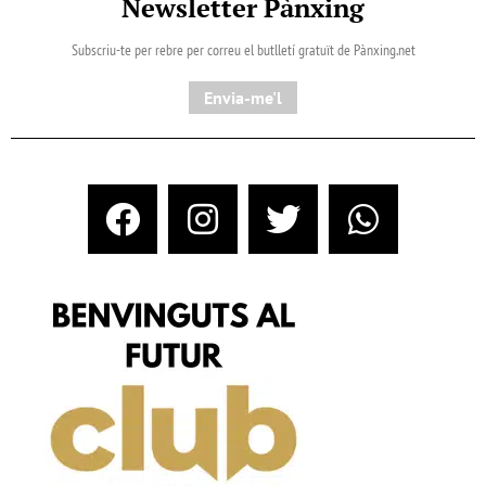
Newsletter Pànxing
Subscriu-te per rebre per correu el butlletí gratuït de Pànxing.net​
Envia-me'l