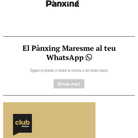
El Pànxing Maresme al teu
WhatsApp
Sigues el primer a tindre la revista a les teves mans.
Envia-me'l