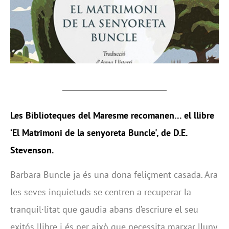
Les Biblioteques del Maresme recomanen… el llibre
‘El Matrimoni de la senyoreta Buncle', de D.E.
Stevenson.
Barbara Buncle ja és una dona feliçment casada. Ara
les seves inquietuds se centren a recuperar la
tranquil·litat que gaudia abans d’escriure el seu
exitós llibre i és per això que necessita marxar lluny