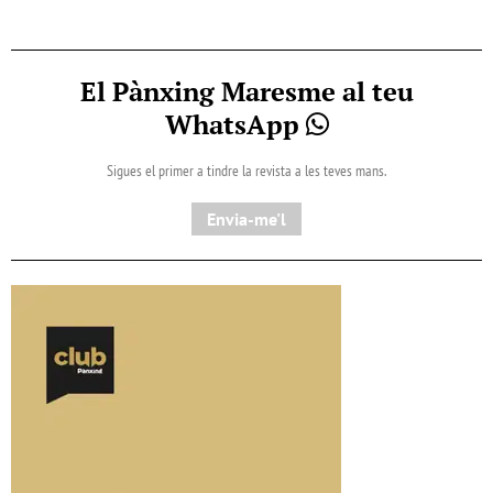
El Pànxing Maresme al teu
WhatsApp
Sigues el primer a tindre la revista a les teves mans.
Envia-me'l