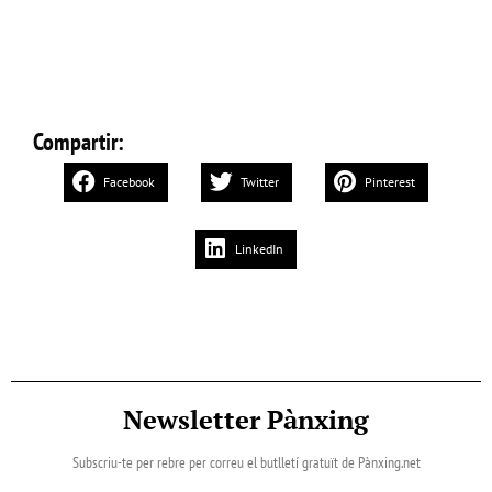
Compartir:
Facebook
Twitter
Pinterest
LinkedIn
Newsletter Pànxing
Subscriu-te per rebre per correu el butlletí gratuït de Pànxing.net​