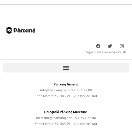
Segueix-nos a les xarxes socials
Pànxing General
info@panxing.net – 93 753 27 08
Enric Morera 25, 08339 – Vilassar de Dalt
Delegació Pànxing Maresme
maresme@panxing.net – 93 753 27 08
Enric Morera 25, 08339 – Vilassar de Dalt