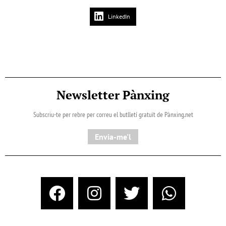
LinkedIn
Newsletter Pànxing
Subscriu-te per rebre per correu el butlletí gratuït de Pànxing.net​
Envia-me'l