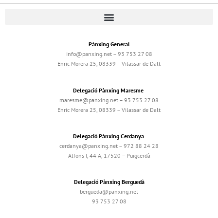
Pànxing General
info@panxing.net – 93 753 27 08
Enric Morera 25, 08339 – Vilassar de Dalt
Delegació Pànxing Maresme
maresme@panxing.net – 93 753 27 08
Enric Morera 25, 08339 – Vilassar de Dalt
Delegació Pànxing Cerdanya
cerdanya@panxing.net – 972 88 24 28
Alfons I, 44 A, 17520 – Puigcerdà
Delegació Pànxing Berguedà
bergueda@panxing.net
93 753 27 08