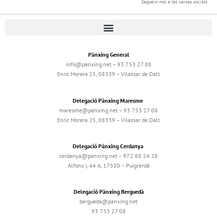
Segueix-nos a les xarxes socials
Pànxing General
info@panxing.net – 93 753 27 08
Enric Morera 25, 08339 – Vilassar de Dalt
Delegació Pànxing Maresme
maresme@panxing.net – 93 753 27 08
Enric Morera 25, 08339 – Vilassar de Dalt
Delegació Pànxing Cerdanya
cerdanya@panxing.net – 972 88 24 28
Alfons I, 44 A, 17520 – Puigcerdà
Delegació Pànxing Berguedà
bergueda@panxing.net
93 753 27 08