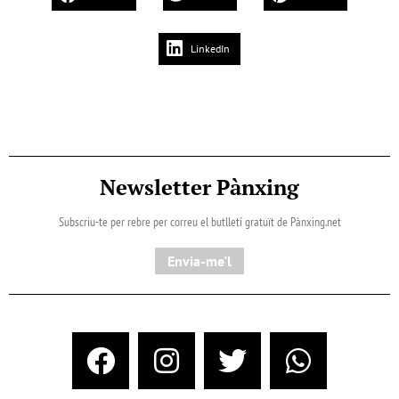
LinkedIn
Newsletter Pànxing
Subscriu-te per rebre per correu el butlletí gratuït de Pànxing.net​
Envia-me'l