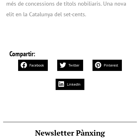
més de concessions de títols nobiliaris. Una nova
elit en la Catalunya del set-cents.
Compartir:
Facebook
Twitter
Pinterest
LinkedIn
Newsletter Pànxing