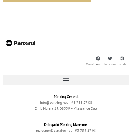
Segueix-nos a les xarxes socials
Pànxing General
info@panxing.net – 93 753 27 08
Enric Morera 25, 08339 – Vilassar de Dalt
Delegació Pànxing Maresme
maresme@panxing.net – 93 753 27 08