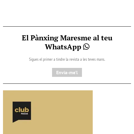
El Pànxing Maresme al teu
WhatsApp
Sigues el primer a tindre la revista a les teves mans.
Envia-me'l