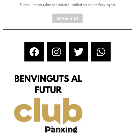
Subscriu-te per rebre per correu el butlletí gratuït de Pànxing.net​
Envia-me'l