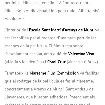
per Inicia Films, Fasten Films, A Contracorriente
Films, Bolo Audiovisual, Uno para todos AIE i també
Amalur AIE.
L’interior de l’
Escola Sant Martí d’Arenys de Munt
, va
ser l’escollida per al rodatge d’una gran part de les
escenes de la pel·lícula. El film tracta sobre
l’assetjament escolar, amb guió de
Valentina Viso
(«María y los demás») i
Coral Cruz
(«Incerta Glòria»).
Tanmateix, la
Maresme Film Commission
va facilitar
que el rodatge de la pel·lícula es fes al Maresme,
concretament a Arenys de Munt i Sant Andreu de
Llavaneres, que hi estan adherides. Potenciant els
rodatges a la nostra comarca es promociona el