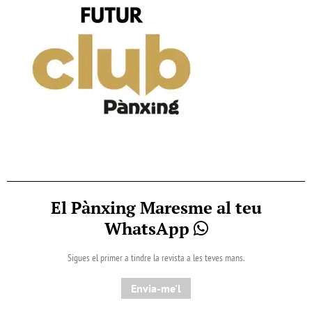
El Pànxing Maresme al teu
WhatsApp
Sigues el primer a tindre la revista a les teves mans.
Envia-me'l