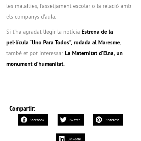
les malalties, l’assetjament escolar o la relació amb
els companys d’aula.
Si t’ha agradat llegir la notícia
Estrena de la
pel·lícula “Uno Para Todos”, rodada al Maresme
,
també et pot interessar
La Maternitat d’Elna, un
monument d’humanitat.
Compartir:
Facebook
Twitter
Pinterest
LinkedIn