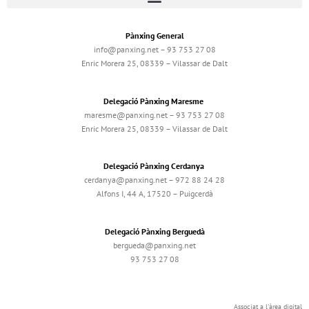
Pànxing General
info@panxing.net – 93 753 27 08
Enric Morera 25, 08339 – Vilassar de Dalt
Delegació Pànxing Maresme
maresme@panxing.net – 93 753 27 08
Enric Morera 25, 08339 – Vilassar de Dalt
Delegació Pànxing Cerdanya
cerdanya@panxing.net – 972 88 24 28
Alfons I, 44 A, 17520 – Puigcerdà
Delegació Pànxing Berguedà
bergueda@panxing.net
93 753 27 08
Associat a l'àrea digital