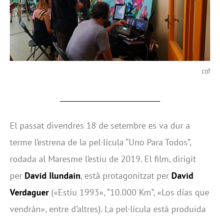
cof
El passat divendres 18 de setembre es va dur a
terme l’estrena de la pel·lícula “Uno Para Todos”,
rodada al Maresme l’estiu de 2019. El film, dirigit
per
David Ilundain
, està protagonitzat per
David
Verdaguer
(«Estiu 1993», “10.000 Km”, «Los días que
vendrán», entre d’altres). La pel·lícula està produïda