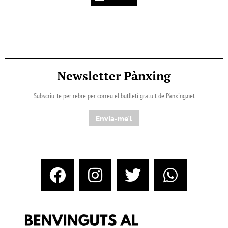
Newsletter Pànxing
Subscriu-te per rebre per correu el butlletí gratuït de Pànxing.net​
Envia-me'l