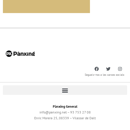
Segueix-nos a les xarxes socials
Pànxing General
info@panxing.net – 93 753 27 08
Enric Morera 25, 08339 – Vilassar de Dalt