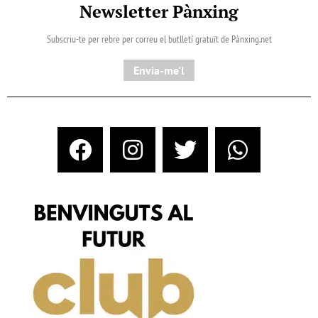
Newsletter Pànxing
Subscriu-te per rebre per correu el butlletí gratuït de Pànxing.net​
Envia-me'l