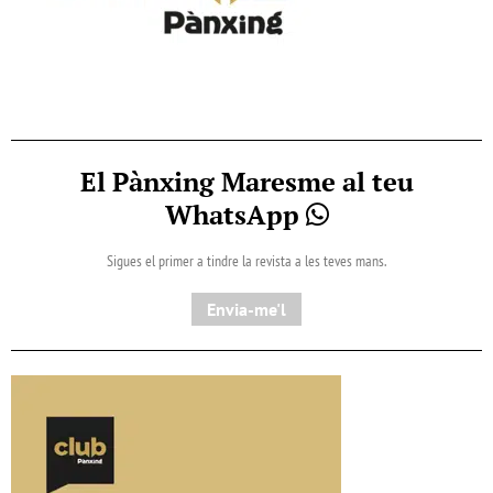
El Pànxing Maresme al teu
WhatsApp
Sigues el primer a tindre la revista a les teves mans.
Envia-me'l