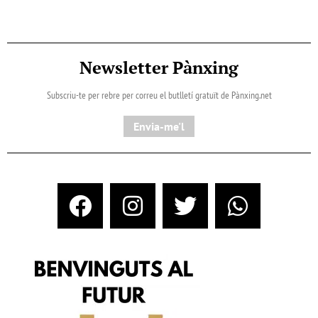
Newsletter Pànxing
Subscriu-te per rebre per correu el butlletí gratuït de Pànxing.net​
Envia-me'l