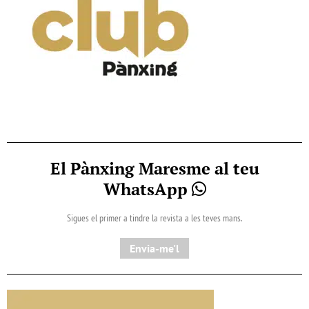
El Pànxing Maresme al teu
WhatsApp
Sigues el primer a tindre la revista a les teves mans.
Envia-me'l