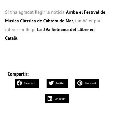
Si t’ha agradat llegir la notícia
Arriba el Festival de
Música Clàssica de Cabrera de Mar
, també et pot
interessar llegir
La 39a Setmana del Llibre en
Català
.
Compartir:
Facebook
Twitter
Pinterest
LinkedIn