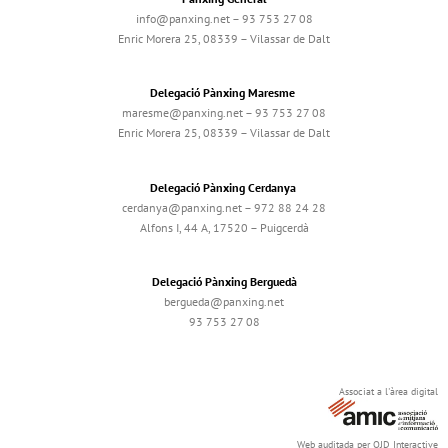
info@panxing.net – 93 753 27 08
Enric Morera 25, 08339 – Vilassar de Dalt
Delegació Pànxing Maresme
maresme@panxing.net – 93 753 27 08
Enric Morera 25, 08339 – Vilassar de Dalt
Delegació Pànxing Cerdanya
cerdanya@panxing.net – 972 88 24 28
Alfons I, 44 A, 17520 – Puigcerdà
Delegació Pànxing Berguedà
bergueda@panxing.net
93 753 27 08
Associat a l'àrea digital
Web auditada per OJD Interactive