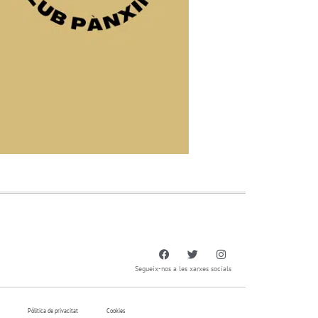
Segueix-nos a les xarxes socials
Pólitica de privacitat
Cookies