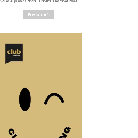
Sigues el primer a tindre la revista a les teves mans.
Envia-me'l