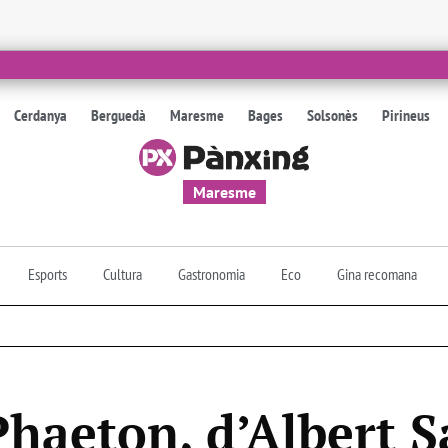
Cerdanya
Berguedà
Maresme
Bages
Solsonès
Pirineus
Maresme
Esports
Cultura
Gastronomia
Eco
Gina recomana
Phaeton, d’Albert 