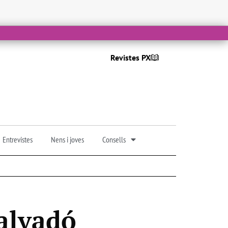
Revistes PX
Entrevistes
Nens i joves
Consells
Salvadó