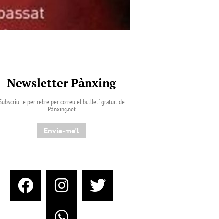
Newsletter Pànxing
Subscriu-te per rebre per correu el butlletí gratuït de
Pànxing.net​
Envia-me'l