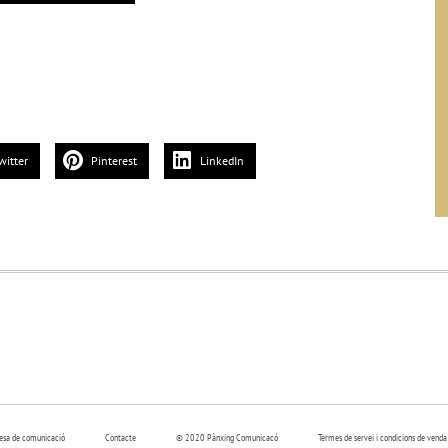
witter
Pinterest
LinkedIn
resa de comunicació
Contacte
© 2020 Pànxing Comunicacó
Termes de servei i condicions de venda