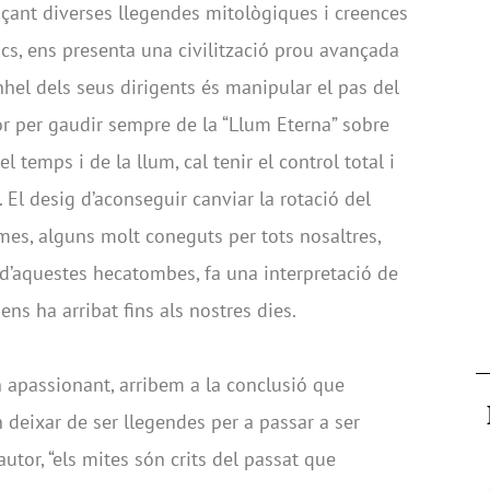
ançant diverses llegendes mitològiques i creences
ics, ens presenta una civilització prou avançada
anhel dels seus dirigents és manipular el pas del
or per gaudir sempre de la “Llum Eterna” sobre
l temps i de la llum, cal tenir el control total i
 El desig d’aconseguir canviar la rotació del
mes, alguns molt coneguts per tots nosaltres,
 d’aquestes hecatombes, fa una interpretació de
 ens ha arribat fins als nostres dies.
n apassionant, arribem a la conclusió que
deixar de ser llegendes per a passar a ser
autor, “els mites són crits del passat que