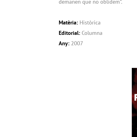
demanen que no oblidem”.
Matèria:
Històrica
Editorial:
Columna
Any:
2007