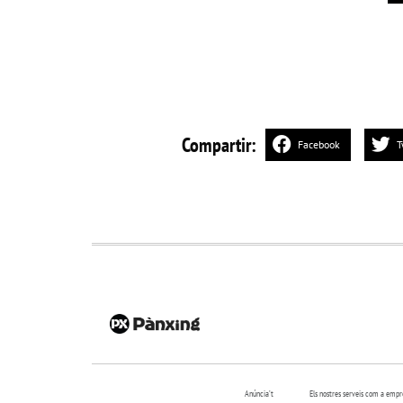
Compartir:
Facebook
T
Anúncia’t
Els nostres serveis com a emp