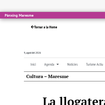
Pànxing Maresme
Tornar a la Home
9, agost del 2026
Inici
Agenda
Notícies
Turisme Actiu
Cultura – Maresme
La llogater