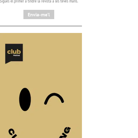
Sigues el primer a tindre la revista a les teves mans.
Envia-me'l