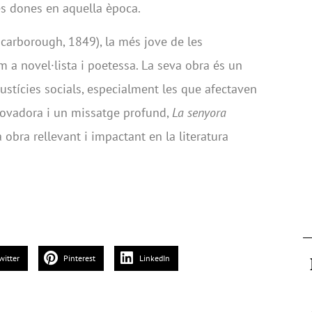
es dones en aquella època.
carborough, 1849), la més jove de les
 a novel·lista i poetessa. La seva obra és un
njustícies socials, especialment les que afectaven
novadora i un missatge profund,
La senyora
obra rellevant i impactant en la literatura
witter
Pinterest
LinkedIn