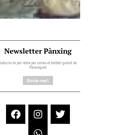
Newsletter Pànxing
Subscriu-te per rebre per correu el butlletí gratuït de
Pànxing.net​
Envia-me'l