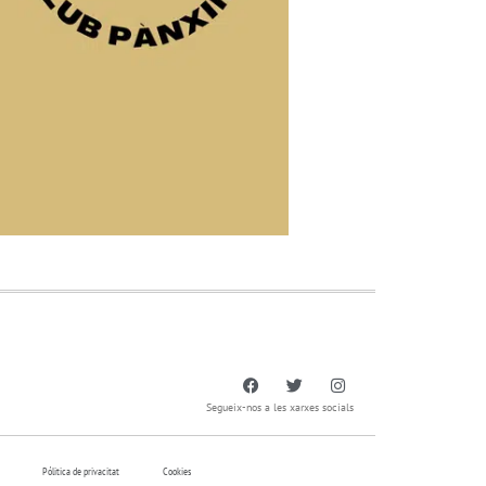
Segueix-nos a les xarxes socials
Pólitica de privacitat
Cookies