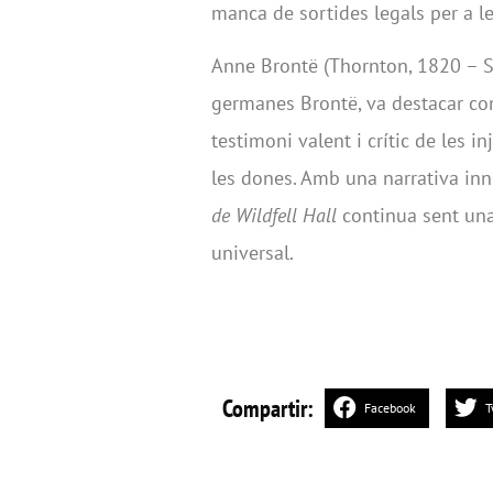
manca de sortides legals per a l
Anne Brontë (Thornton, 1820 – S
germanes Brontë, va destacar com
testimoni valent i crític de les i
les dones. Amb una narrativa in
de
Wildfell
Hall
continua sent una 
universal.
Compartir:
Facebook
T