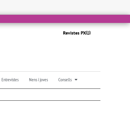
Revistes PX
Entrevistes
Nens i joves
Consells