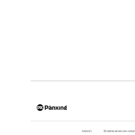
Anúncia’t
Els nostres serveis com a emp