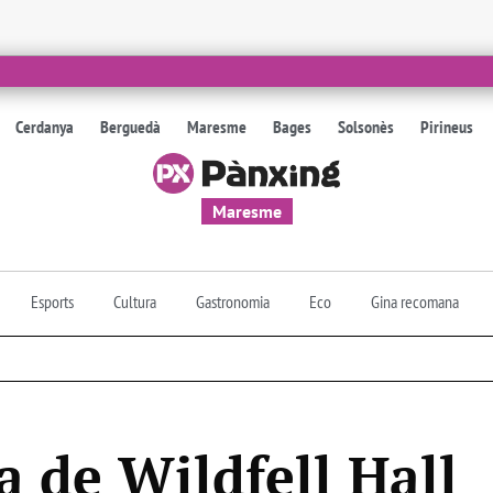
Cerdanya
Berguedà
Maresme
Bages
Solsonès
Pirineus
Maresme
Esports
Cultura
Gastronomia
Eco
Gina recomana
a de Wildfell Hall