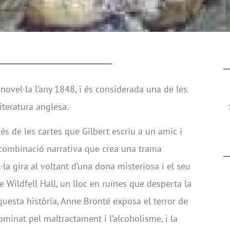
novel·la l’any 1848, i és considerada una de les
iteratura anglesa.
és de les cartes que Gilbert escriu a un amic i
 combinació narrativa que crea una trama
l·la gira al voltant d’una dona misteriosa i el seu
de Wildfell Hall, un lloc en ruïnes que desperta la
aquesta història, Anne Brontë exposa el terror de
minat pel maltractament i l’alcoholisme, i la