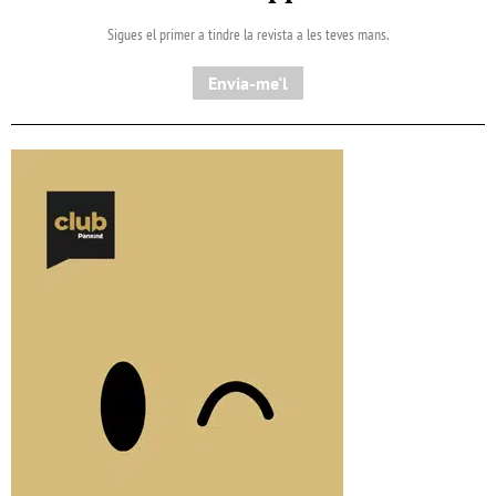
Sigues el primer a tindre la revista a les teves mans.
Envia-me'l