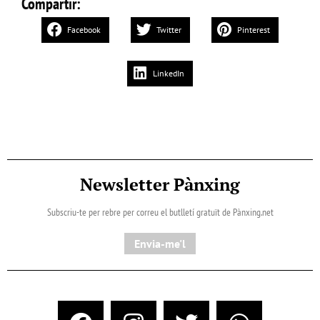
Compartir:
Facebook
Twitter
Pinterest
LinkedIn
Newsletter Pànxing
Subscriu-te per rebre per correu el butlletí gratuït de Pànxing.net​
Envia-me'l