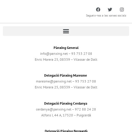
Segueix-nos a les xarxes socials
Pànxing General
info@panxing.net – 93 753 27 08
Enric Morera 25, 08339 – Vilassar de Dalt
Delegació Pànxing Maresme
maresme@panxing.net – 93 753 27 08
Enric Morera 25, 08339 – Vilassar de Dalt
Delegació Pànxing Cerdanya
cerdanya@panxing.net – 972 88 24 28
Alfons I, 44 A, 17520 – Puigcerdà
Delegació Pànxing Berguedà