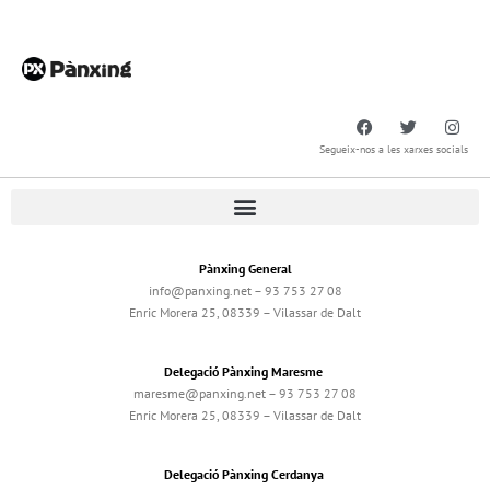
Segueix-nos a les xarxes socials
Pànxing General
info@panxing.net – 93 753 27 08
Enric Morera 25, 08339 – Vilassar de Dalt
Delegació Pànxing Maresme
maresme@panxing.net – 93 753 27 08
Enric Morera 25, 08339 – Vilassar de Dalt
Delegació Pànxing Cerdanya