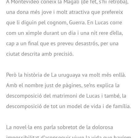
A Montevideo coneix la Magalí (de fet, s’hi retroba),
una dona més jove i molt atractiva que prefereix
que li diguin pel cognom, Guerra. En Lucas corre
com un ximple durant un dia i una nit rere d’ella,
cap a un final que es preveu desastrós, per una
ciutat descrita amb precisió.
Però la història de La uruguaya va molt més enllà.
Amb el nombre just de pàgines, se’ns explica la
descomposició del matrimoni de Lucas i també, la
descomposició de tot un model de vida i de família.
La novel·la ens parla sobretot de la dolorosa
impossibilitat d’aconseguir viure la vida que havíem