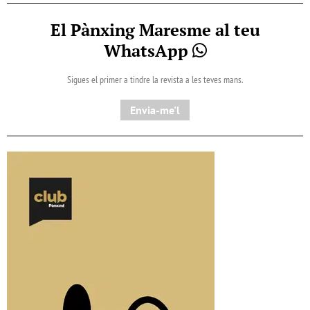
El Pànxing Maresme al teu
WhatsApp
Sigues el primer a tindre la revista a les teves mans.
Envia-me'l