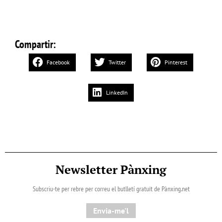
Compartir:
Facebook
Twitter
Pinterest
LinkedIn
Newsletter Pànxing
Subscriu-te per rebre per correu el butlletí gratuït de Pànxing.net​
Envia-me'l