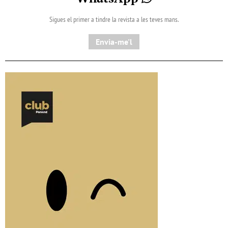
Sigues el primer a tindre la revista a les teves mans.
Envia-me'l