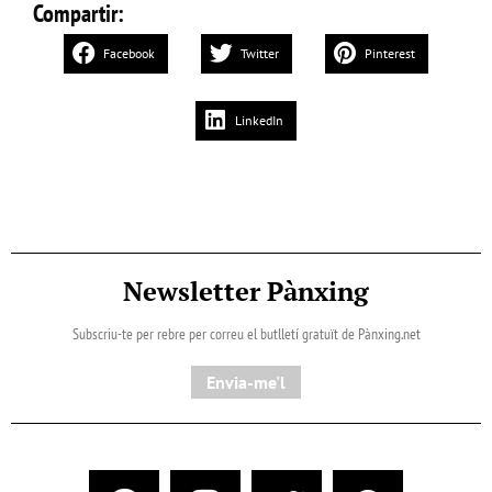
Compartir:
Facebook
Twitter
Pinterest
LinkedIn
Newsletter Pànxing
Subscriu-te per rebre per correu el butlletí gratuït de Pànxing.net​
Envia-me'l