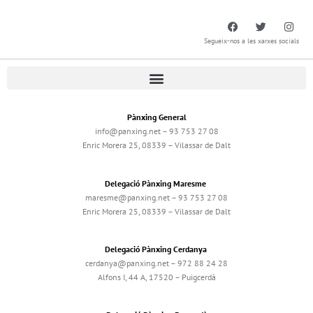
Segueix-nos a les xarxes socials
Pànxing General
info@panxing.net – 93 753 27 08
Enric Morera 25, 08339 – Vilassar de Dalt
Delegació Pànxing Maresme
maresme@panxing.net – 93 753 27 08
Enric Morera 25, 08339 – Vilassar de Dalt
Delegació Pànxing Cerdanya
cerdanya@panxing.net – 972 88 24 28
Alfons I, 44 A, 17520 – Puigcerdà