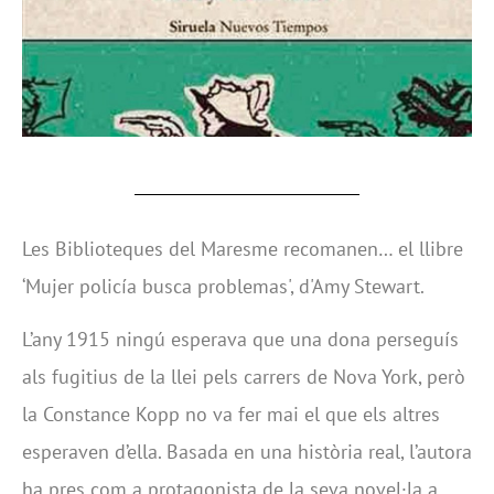
Les Biblioteques del Maresme recomanen… el llibre
‘Mujer policía busca problemas', d'Amy Stewart.
L’any 1915 ningú esperava que una dona perseguís
als fugitius de la llei pels carrers de Nova York, però
la Constance Kopp no va fer mai el que els altres
esperaven d’ella. Basada en una història real, l’autora
ha pres com a protagonista de la seva novel·la a