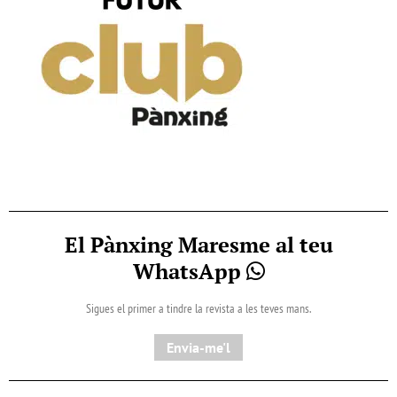
El Pànxing Maresme al teu
WhatsApp
Sigues el primer a tindre la revista a les teves mans.
Envia-me'l