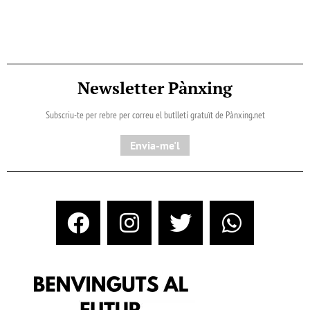
Newsletter Pànxing
Subscriu-te per rebre per correu el butlletí gratuït de Pànxing.net​
Envia-me'l