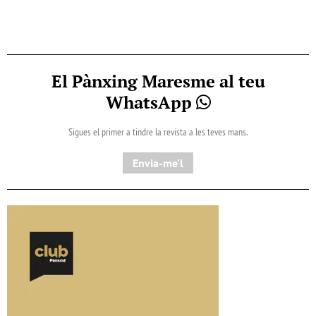
El Pànxing Maresme al teu
WhatsApp
Sigues el primer a tindre la revista a les teves mans.
Envia-me'l