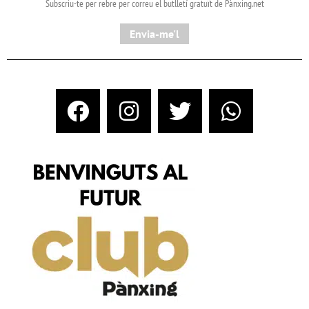
Subscriu-te per rebre per correu el butlletí gratuït de Pànxing.net​
Envia-me'l