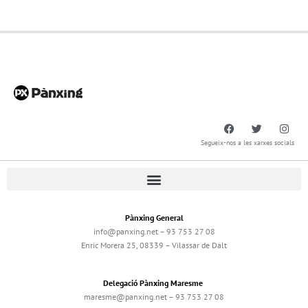
Segueix-nos a les xarxes socials
Pànxing General
info@panxing.net – 93 753 27 08
Enric Morera 25, 08339 – Vilassar de Dalt
Delegació Pànxing Maresme
maresme@panxing.net – 93 753 27 08