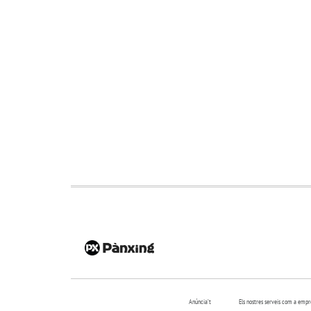
Anúncia’t
Els nostres serveis com a emp