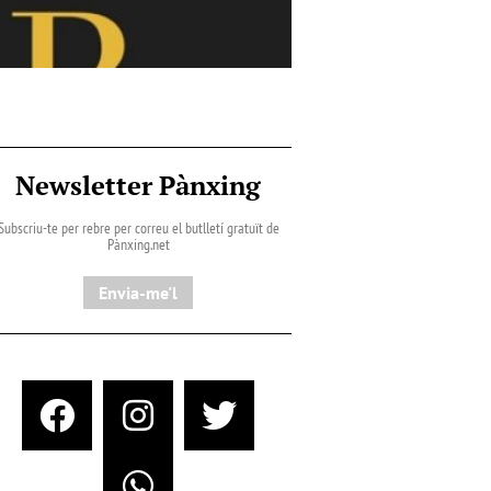
Newsletter Pànxing
Subscriu-te per rebre per correu el butlletí gratuït de
Pànxing.net​
Envia-me'l