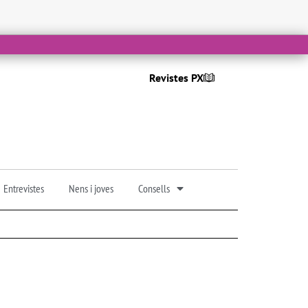
Revistes PX
Entrevistes
Nens i joves
Consells