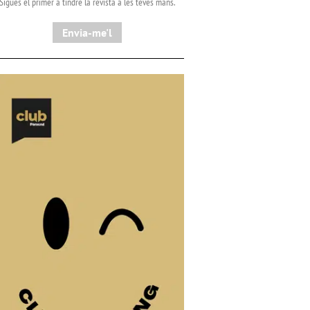
Sigues el primer a tindre la revista a les teves mans.
Envia-me'l