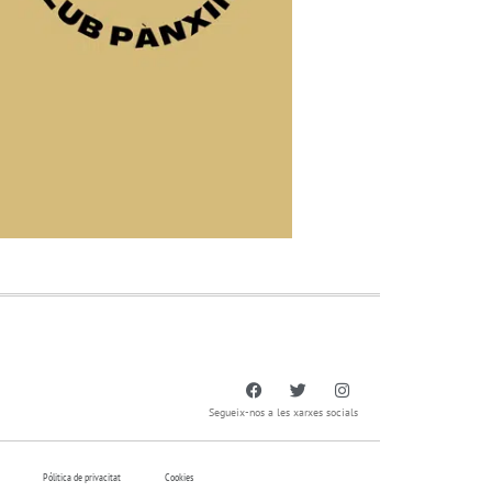
Segueix-nos a les xarxes socials
Pólitica de privacitat
Cookies