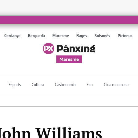
Cerdanya
Berguedà
Maresme
Bages
Solsonès
Pirineus
Maresme
Esports
Cultura
Gastronomia
Eco
Gina recomana
 John Williams