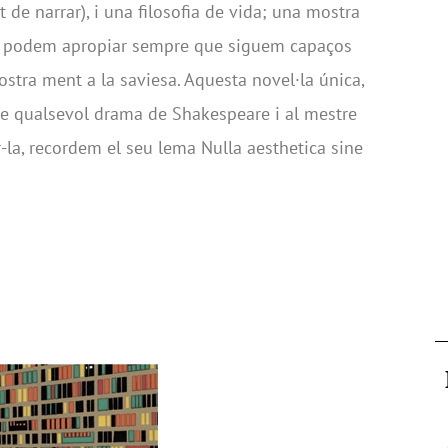
rt de narrar), i una filosofia de vida; una mostra
s podem apropiar sempre que siguem capaços
nostra ment a la saviesa. Aquesta novel·la única,
a de qualsevol drama de Shakespeare i al mestre
r-la, recordem el seu lema Nulla aesthetica sine