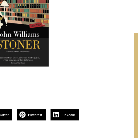
witter
Pinterest
LinkedIn