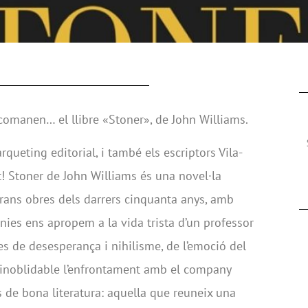
comanen… el llibre «Stoner», de John Williams.
queting editorial, i també els escriptors Vila-
t! Stoner de John Williams és una novel·la
rans obres dels darrers cinquanta anys, amb
línies ens apropem a la vida trista d’un professor
es de desesperança i nihilisme, de l’emoció del
 (inoblidable l’enfrontament amb el company
es de bona literatura: aquella que reuneix una