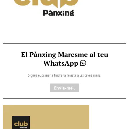
El Pànxing Maresme al teu
WhatsApp
Sigues el primer a tindre la revista a les teves mans.
Envia-me'l