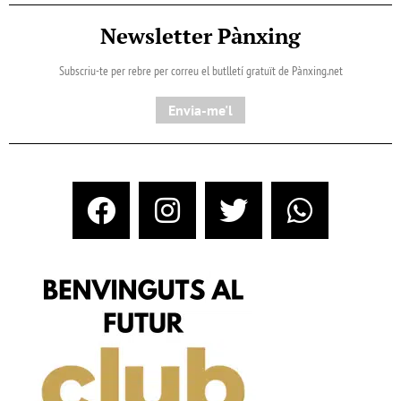
Newsletter Pànxing
Subscriu-te per rebre per correu el butlletí gratuït de Pànxing.net​
Envia-me'l