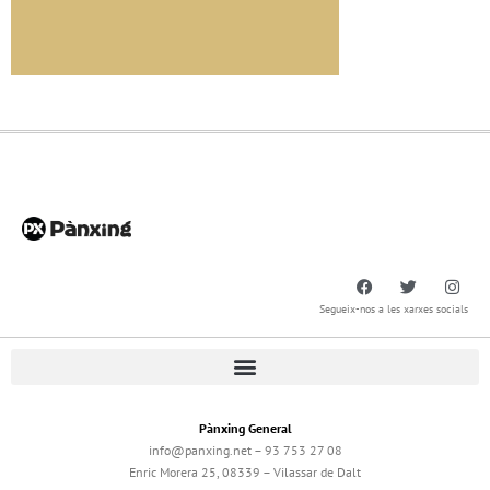
Segueix-nos a les xarxes socials
Pànxing General
info@panxing.net – 93 753 27 08
Enric Morera 25, 08339 – Vilassar de Dalt