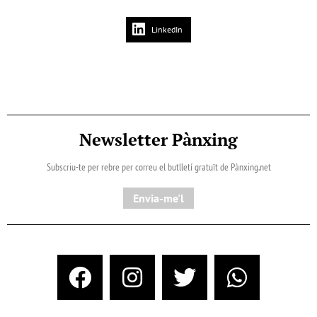
LinkedIn
Newsletter Pànxing
Subscriu-te per rebre per correu el butlletí gratuït de Pànxing.net​
Envia-me'l