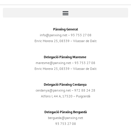
Pànxing General
info@panxing.net – 93 753 27 08
Enric Morera 25, 08339 – Vilassar de Dalt
Delegació Pànxing Maresme
maresme@panxing.net – 93 753 27 08
Enric Morera 25, 08339 – Vilassar de Dalt
Delegació Pànxing Cerdanya
cerdanya@panxing.net – 972 88 24 28
Alfons I, 44 A, 17520 – Puigcerdà
Delegació Pànxing Berguedà
bergueda@panxing.net
93 753 27 08