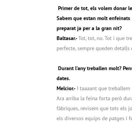
Primer de tot, els volem donar le
Sabem que estan molt enfeinats i 
preparat ja per a la gran nit?
Baltasar.-
Tot, tot, no. Tot i que t
perfecte, sempre queden detalls d
Durant l’any treballen molt? Pe
dates.
Melcior.-
I taaaant que treballem t
Ara arriba la feina forta però du
fàbriques, revisem que tots els 
els diversos equips de patges i f