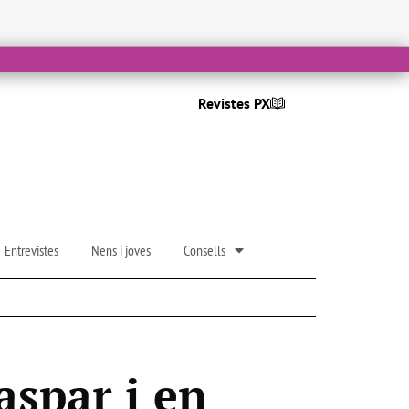
Revistes PX
Entrevistes
Nens i joves
Consells
aspar i en