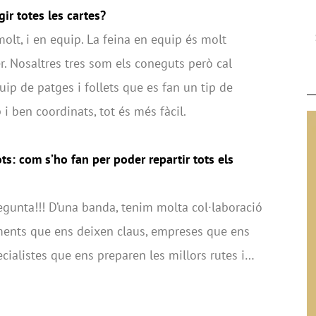
ir totes les cartes?
lt, i en equip. La feina en equip és molt
r. Nosaltres tres som els coneguts però cal
ip de patges i follets que es fan un tip de
 i ben coordinats, tot és més fàcil.
s: com s’ho fan per poder repartir tots els
gunta!!! D’una banda, tenim molta col·laboració
aments que ens deixen claus, empreses que ens
cialistes que ens preparen les millors rutes i…