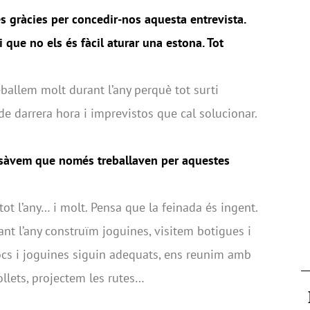
s gràcies per concedir-nos aquesta entrevista.
que no els és fàcil aturar una estona. Tot
reballem molt durant l’any perquè tot surti
e darrera hora i imprevistos que cal solucionar.
nsàvem que només treballaven per aquestes
ot l’any… i molt. Pensa que la feinada és ingent.
rant l’any construïm joguines, visitem botigues i
jocs i joguines siguin adequats, ens reunim amb
ollets, projectem les rutes…