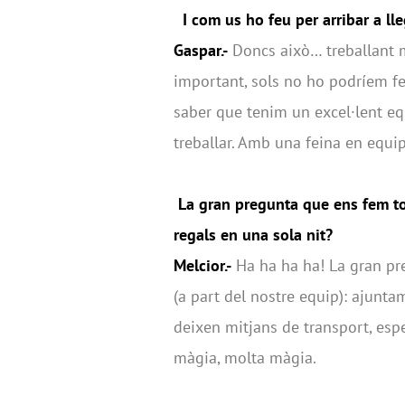
I com us ho feu per arribar a lleg
Gaspar.-
Doncs això… treballant mo
important, sols no ho podríem fe
saber que tenim un excel·lent equ
treballar. Amb una feina en equip
La gran pregunta que ens fem tot
regals en una sola nit?
Melcior.-
Ha ha ha ha! La gran pre
(a part del nostre equip): ajunt
deixen mitjans de transport, espe
màgia, molta màgia.