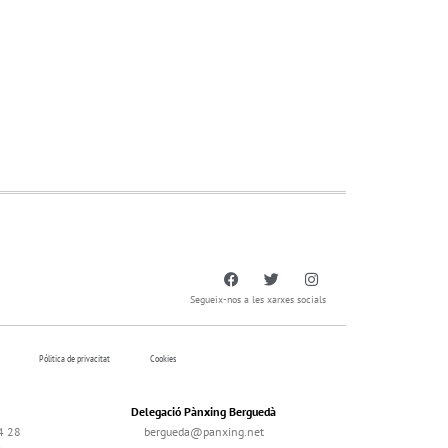
Segueix-nos a les xarxes socials
Pólitica de privacitat
Cookies
Delegació Pànxing Berguedà
4 28
bergueda@panxing.net