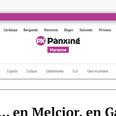
Cerdanya
Berguedà
Maresme
Bages
Solsonès
Pirineus
Maresme
Esports
Cultura
Gastronomia
Eco
Gina recomana
… en Melcior, en G