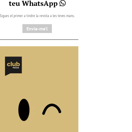
teu WhatsApp
Sigues el primer a tindre la revista a les teves mans.
Envia-me'l