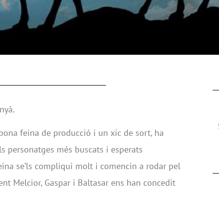
nyà.
ona feina de producció i un xic de sort, ha
ls personatges més buscats i esperats
eina se’ls compliqui molt i comencin a rodar pel
ent Melcior, Gaspar i Baltasar ens han concedit