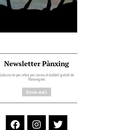
Newsletter Pànxing
Subscriu-te per rebre per correu el butlletí gratuït de
Pànxing.net​
Envia-me'l