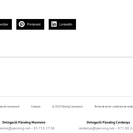
witter
Pinterest
LinkedIn
resa de comunicació
Contacte
© 2020 Pànxing Comunicacó
Termes de servei i condicions de venda
Delegació Pànxing Maresme
Delegació Pànxing Cerdanya
esme@panxing.net – 93 753 27 08
cerdanya@panxing.net – 972 88 2