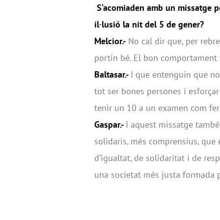
S’acomiaden amb un missatge pe
il·lusió la nit del 5 de gener?
Melcior.-
No cal dir que, per rebr
portin bé. El bon comportament
Baltasar.-
I que entenguin que no
tot ser bones persones i esforça
tenir un 10 a un examen com fer
Gaspar.-
I aquest missatge també 
solidaris, més comprensius, que e
d’igualtat, de solidaritat i de re
una societat més justa formada 