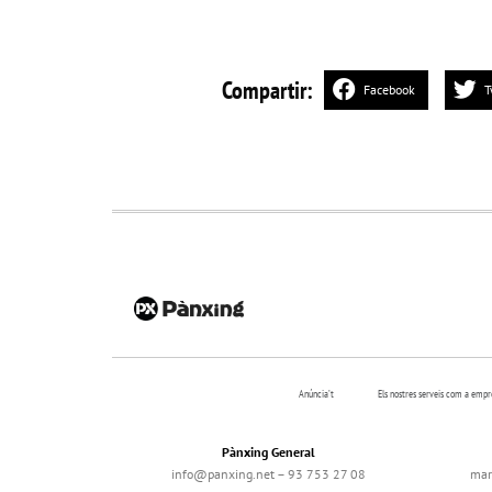
Compartir:
Facebook
T
Anúncia’t
Els nostres serveis com a emp
Pànxing General
info@panxing.net – 93 753 27 08
mar