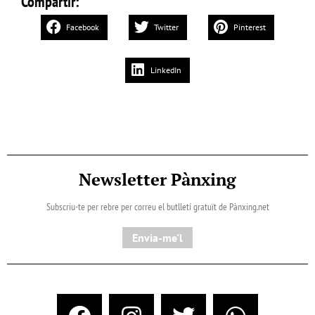
Compartir:
Facebook
Twitter
Pinterest
LinkedIn
Newsletter Pànxing
Subscriu-te per rebre per correu el butlletí gratuït de Pànxing.net​
Envia-me'l