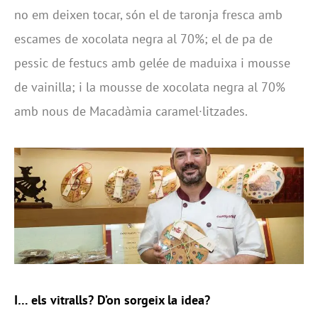
no em deixen tocar, són el de taronja fresca amb
escames de xocolata negra al 70%; el de pa de
pessic de festucs amb gelée de maduixa i mousse
de vainilla; i la mousse de xocolata negra al 70%
amb nous de Macadàmia caramel·litzades.
I… els vitralls? D’on sorgeix la idea?