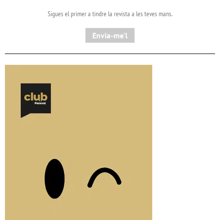
Sigues el primer a tindre la revista a les teves mans.
Envia-me'l