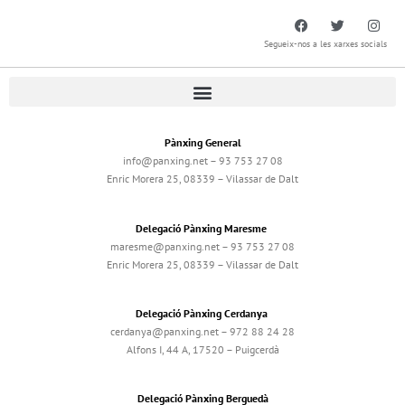
Segueix-nos a les xarxes socials
Pànxing General
info@panxing.net – 93 753 27 08
Enric Morera 25, 08339 – Vilassar de Dalt
Delegació Pànxing Maresme
maresme@panxing.net – 93 753 27 08
Enric Morera 25, 08339 – Vilassar de Dalt
Delegació Pànxing Cerdanya
cerdanya@panxing.net – 972 88 24 28
Alfons I, 44 A, 17520 – Puigcerdà
Delegació Pànxing Berguedà