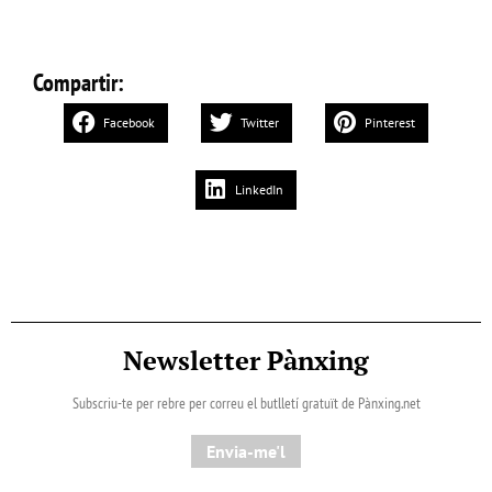
Compartir:
Facebook
Twitter
Pinterest
LinkedIn
Newsletter Pànxing
Subscriu-te per rebre per correu el butlletí gratuït de Pànxing.net​
Envia-me'l