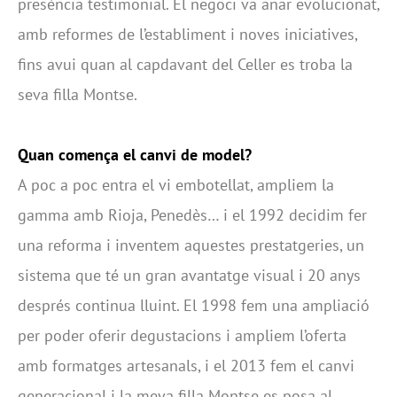
presència testimonial. El negoci va anar evolucionat,
amb reformes de l’establiment i noves iniciatives,
fins avui quan al capdavant del Celler es troba la
seva filla Montse.
Quan comença el canvi de model?
A poc a poc entra el vi embotellat, ampliem la
gamma amb Rioja, Penedès… i el 1992 decidim fer
una reforma i inventem aquestes prestatgeries, un
sistema que té un gran avantatge visual i 20 anys
després continua lluint. El 1998 fem una ampliació
per poder oferir degustacions i ampliem l’oferta
amb formatges artesanals, i el 2013 fem el canvi
generacional i la meva filla Montse es posa al