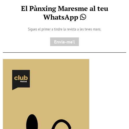
El Pànxing Maresme al teu
WhatsApp
Sigues el primer a tindre la revista a les teves mans.
Envia-me'l