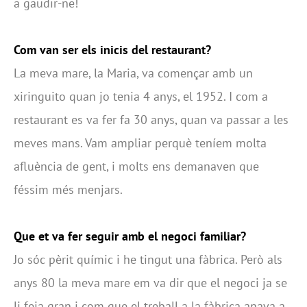
a gaudir-ne!
Com van ser els inicis del restaurant?
La meva mare, la Maria, va començar amb un
xiringuito quan jo tenia 4 anys, el 1952. I com a
restaurant es va fer fa 30 anys, quan va passar a les
meves mans. Vam ampliar perquè teníem molta
afluència de gent, i molts ens demanaven que
féssim més menjars.
Que et va fer seguir amb el negoci familiar?
Jo sóc pèrit químic i he tingut una fàbrica. Però als
anys 80 la meva mare em va dir que el negoci ja se
li feia gran i com que el treball a la fàbrica anava a