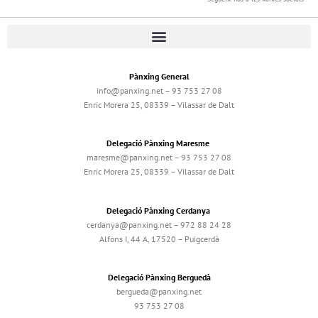
Pànxing General
info@panxing.net – 93 753 27 08
Enric Morera 25, 08339 – Vilassar de Dalt
Delegació Pànxing Maresme
maresme@panxing.net – 93 753 27 08
Enric Morera 25, 08339 – Vilassar de Dalt
Delegació Pànxing Cerdanya
cerdanya@panxing.net – 972 88 24 28
Alfons I, 44 A, 17520 – Puigcerdà
Delegació Pànxing Berguedà
bergueda@panxing.net
93 753 27 08