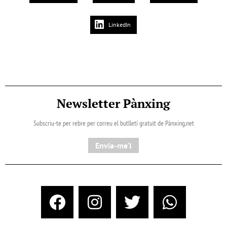
LinkedIn
Newsletter Pànxing
Subscriu-te per rebre per correu el butlletí gratuït de Pànxing.net​
Envia-me'l