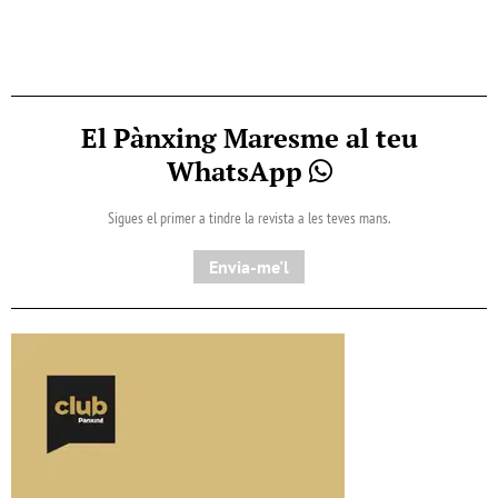
El Pànxing Maresme al teu
WhatsApp
Sigues el primer a tindre la revista a les teves mans.
Envia-me'l