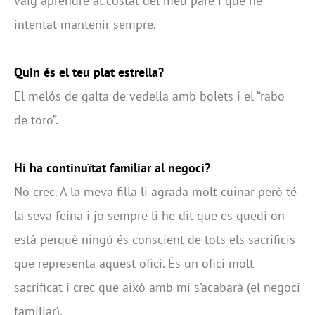
vaig aprendre al costat del meu pare i que he
intentat mantenir sempre.
Quin és el teu plat estrella?
El melós de galta de vedella amb bolets i el “rabo
de toro”.
Hi ha continuïtat familiar al negoci?
No crec. A la meva filla li agrada molt cuinar però té
la seva feina i jo sempre li he dit que es quedi on
està perquè ningú és conscient de tots els sacrificis
que representa aquest ofici. És un ofici molt
sacrificat i crec que això amb mi s’acabarà (el negoci
familiar).