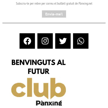
Subscriu-te per rebre per correu el butlletí gratuït de Pànxing.net​
Envia-me'l