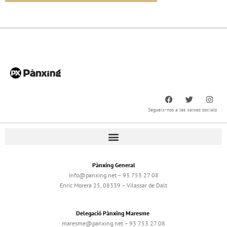
Segueix-nos a les xarxes socials
Pànxing General
info@panxing.net – 93 753 27 08
Enric Morera 25, 08339 – Vilassar de Dalt
Delegació Pànxing Maresme
maresme@panxing.net – 93 753 27 08