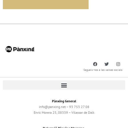
Segueix-nos a les xarxes socials
Pànxing General
info@panxing.net – 93 753 27 08
Enric Morera 25, 08339 – Vilassar de Dalt