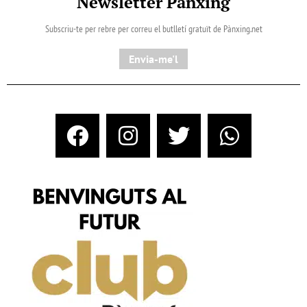
Newsletter Pànxing
Subscriu-te per rebre per correu el butlletí gratuït de Pànxing.net​
Envia-me'l