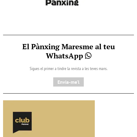
El Pànxing Maresme al teu
WhatsApp
Sigues el primer a tindre la revista a les teves mans.
Envia-me'l