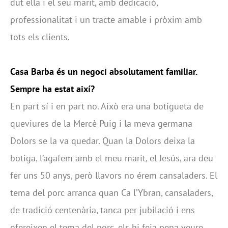
dut ella i el seu marit, amb dedicació,
professionalitat i un tracte amable i pròxim amb
tots els clients.
Casa Barba és un negoci absolutament familiar.
Sempre ha estat així?
En part sí i en part no. Això era una botigueta de
queviures de la Mercè Puig i la meva germana
Dolors se la va quedar. Quan la Dolors deixa la
botiga, l’agafem amb el meu marit, el Jesús, ara deu
fer uns 50 anys, però llavors no érem cansaladers. El
tema del porc arranca quan Ca l’Ybran, cansaladers,
de tradició centenària, tanca per jubilació i ens
ofereixen el tema del porc, els hi feia pena veure