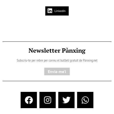
LinkedIn
Newsletter Pànxing
Subscriu-te per rebre per correu el butlletí gratuït de Pànxing.net​
Envia-me'l