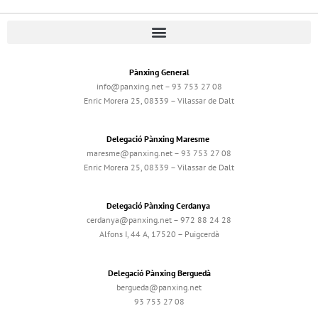
Pànxing General
info@panxing.net – 93 753 27 08
Enric Morera 25, 08339 – Vilassar de Dalt
Delegació Pànxing Maresme
maresme@panxing.net – 93 753 27 08
Enric Morera 25, 08339 – Vilassar de Dalt
Delegació Pànxing Cerdanya
cerdanya@panxing.net – 972 88 24 28
Alfons I, 44 A, 17520 – Puigcerdà
Delegació Pànxing Berguedà
bergueda@panxing.net
93 753 27 08