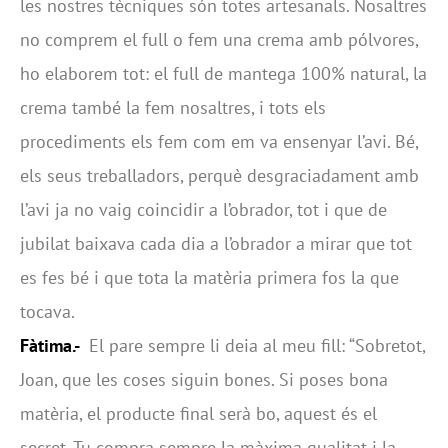
les nostres tècniques són totes artesanals. Nosaltres
no comprem el full o fem una crema amb pólvores,
ho elaborem tot: el full de mantega 100% natural, la
crema també la fem nosaltres, i tots els
procediments els fem com em va ensenyar l’avi. Bé,
els seus treballadors, perquè desgraciadament amb
l’avi ja no vaig coincidir a l’obrador, tot i que de
jubilat baixava cada dia a l’obrador a mirar que tot
es fes bé i que tota la matèria primera fos la que
tocava.
Fàtima.-
El pare sempre li deia al meu fill: “Sobretot,
Joan, que les coses siguin bones. Si poses bona
matèria, el producte final serà bo, aquest és el
secret. Tu compra sempre la màxima qualitat i la