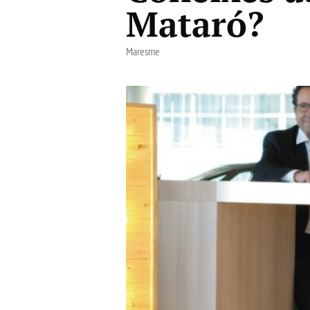
Mataró?
Maresme