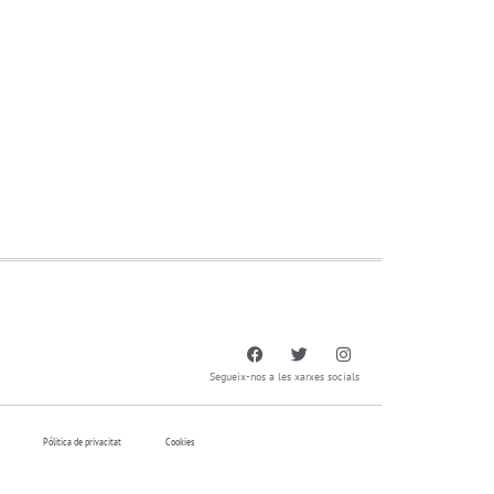
Segueix-nos a les xarxes socials
Pólitica de privacitat
Cookies