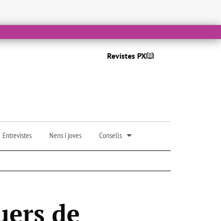
Revistes PX
Entrevistes
Nens i joves
Consells
uers de