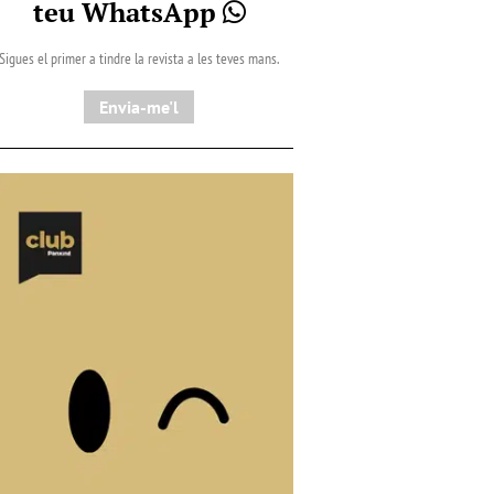
teu WhatsApp
Sigues el primer a tindre la revista a les teves mans.
Envia-me'l