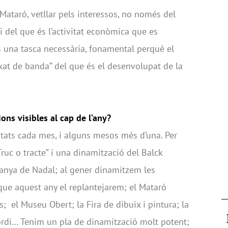
Mataró, vetllar pels interessos, no només del
 i del que és l’activitat econòmica que es
s una tasca necessària, fonamental perquè el
ixat de banda” del que és el desenvolupat de la
ons visibles al cap de l’any?
itats cada mes, i alguns mesos més d’una. Per
ruc o tracte” i una dinamització del Balck
panya de Nadal; al gener dinamitzem les
 que aquest any el replantejarem; el Mataró
s; el Museu Obert; la Fira de dibuix i pintura; la
ordi… Tenim un pla de dinamització molt potent;