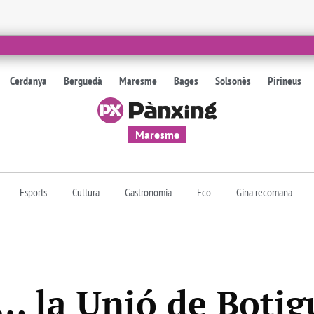
Cerdanya
Berguedà
Maresme
Bages
Solsonès
Pirineus
Maresme
Esports
Cultura
Gastronomia
Eco
Gina recomana
… la Unió de Botig