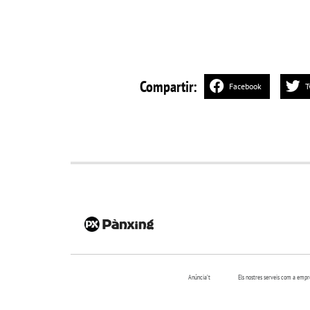
Compartir:
Facebook
T
Anúncia’t
Els nostres serveis com a emp