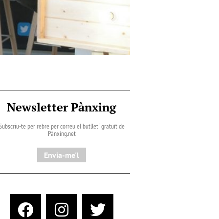
Newsletter Pànxing
Subscriu-te per rebre per correu el butlletí gratuït de
Pànxing.net​
Envia-me'l