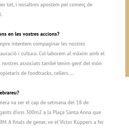
 per tot, i nosaltres apostem pel comerç de
.
ons en les vostres accions?
 sempre intentem compaginar les nostres
auració i cultura. Col·laborem al màxim amb el
ls nostres associats també tenim gent del món
ropietaris de foodtracks, cellers….
lebrareu?
rimera va ser el cap de setmana del 18 de
gants d’uns 300m2 a la Plaça Santa Anna que
M. A finals de gener, ve el Víctor Küppers a fer