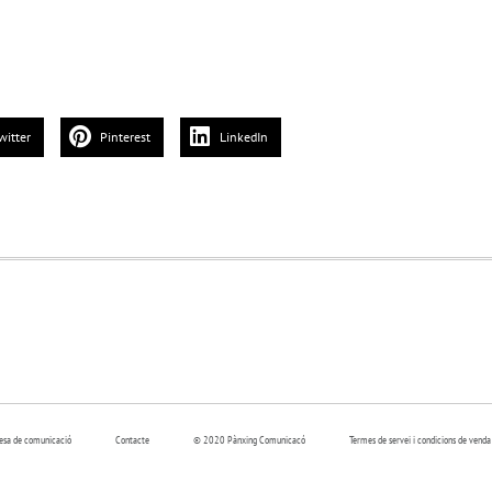
witter
Pinterest
LinkedIn
resa de comunicació
Contacte
© 2020 Pànxing Comunicacó
Termes de servei i condicions de venda