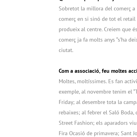
Sobretot la millora del comerç a 
comerç en si sinó de tot el retail
produeix al centre. Creiem que é
comerç ja fa molts anys “s’ha de
ciutat.
Com a associació, feu moltes acci
Moltes, moltíssimes. Es fan activ
exemple, al novembre tenim el “T
Friday; al desembre tota la cam
rebaixes; al febrer el Saló Boda,
Street Fashion; els aparadors viu
Fira Ocasió de primavera; Sant J