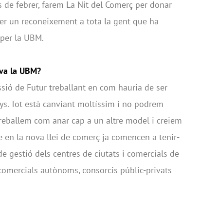
s de febrer, farem La Nit del Comerç per donar
i fer un reconeixement a tota la gent que ha
 per la UBM.
 va la UBM?
ió de Futur treballant en com hauria de ser
nys. Tot està canviant moltíssim i no podrem
reballem com anar cap a un altre model i creiem
ue en la nova llei de comerç ja comencen a tenir-
e gestió dels centres de ciutats i comercials de
comercials autònoms, consorcis públic-privats