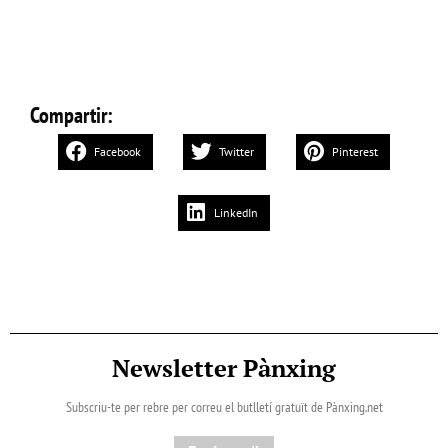
Compartir:
Facebook
Twitter
Pinterest
LinkedIn
Newsletter Pànxing
Subscriu-te per rebre per correu el butlletí gratuït de Pànxing.net​