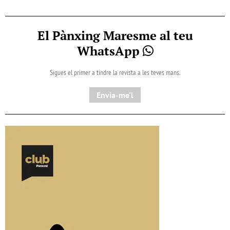
El Pànxing Maresme al teu
WhatsApp
Sigues el primer a tindre la revista a les teves mans.
Envia-me'l