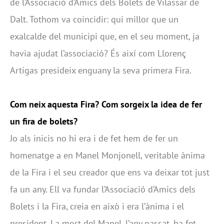
de l’Associació d’Amics dels Bolets de Vilassar de
Dalt. Tothom va coincidir: qui millor que un
exalcalde del municipi que, en el seu moment, ja
havia ajudat l’associació? És així com Llorenç
Artigas presideix enguany la seva primera Fira.
Com neix aquesta Fira? Com sorgeix la idea de fer
un fira de bolets?
Jo als inicis no hi era i de fet hem de fer un
homenatge a en Manel Monjonell, veritable ànima
de la Fira i el seu creador que ens va deixar tot just
fa un any. Ell va fundar l’Associació d’Amics dels
Bolets i la Fira, creia en això i era l’ànima i el
president. La mort del Manel, l’any passat, ha fet