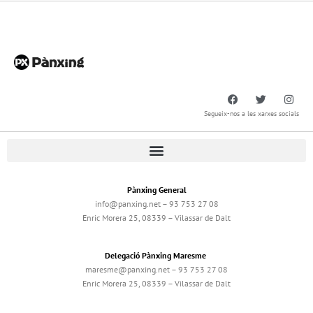
Segueix-nos a les xarxes socials
Pànxing General
info@panxing.net – 93 753 27 08
Enric Morera 25, 08339 – Vilassar de Dalt
Delegació Pànxing Maresme
maresme@panxing.net – 93 753 27 08
Enric Morera 25, 08339 – Vilassar de Dalt