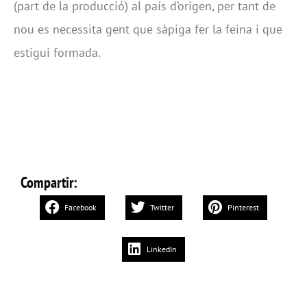
(part de la producció) al país d’origen, per tant de
nou es necessita gent que sàpiga fer la feina i que
estigui formada.
Compartir:
Facebook
Twitter
Pinterest
LinkedIn