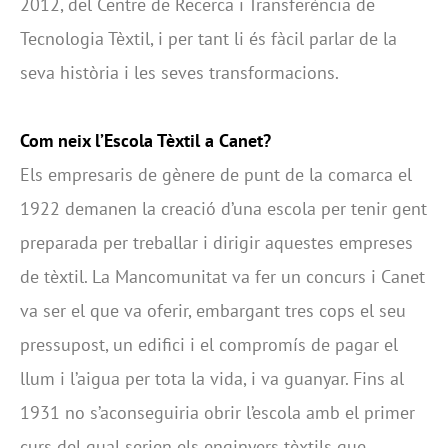
2012, del Centre de Recerca i Transferència de
Tecnologia Tèxtil, i per tant li és fàcil parlar de la
seva història i les seves transformacions.
Com neix l’Escola Tèxtil a Canet?
Els empresaris de gènere de punt de la comarca el
1922 demanen la creació d’una escola per tenir gent
preparada per treballar i dirigir aquestes empreses
de tèxtil. La Mancomunitat va fer un concurs i Canet
va ser el que va oferir, embargant tres cops el seu
pressupost, un edifici i el compromís de pagar el
llum i l’aigua per tota la vida, i va guanyar. Fins al
1931 no s’aconseguiria obrir l’escola amb el primer
curs del qual serien els enginyers tèxtils que