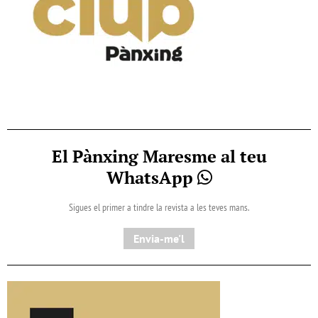
El Pànxing Maresme al teu
WhatsApp
Sigues el primer a tindre la revista a les teves mans.
Envia-me'l