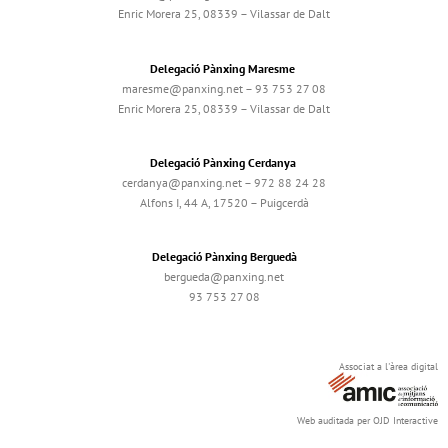
Enric Morera 25, 08339 – Vilassar de Dalt
Delegació Pànxing Maresme
maresme@panxing.net – 93 753 27 08
Enric Morera 25, 08339 – Vilassar de Dalt
Delegació Pànxing Cerdanya
cerdanya@panxing.net – 972 88 24 28
Alfons I, 44 A, 17520 – Puigcerdà
Delegació Pànxing Berguedà
bergueda@panxing.net
93 753 27 08
Associat a l'àrea digital
Web auditada per OJD Interactive