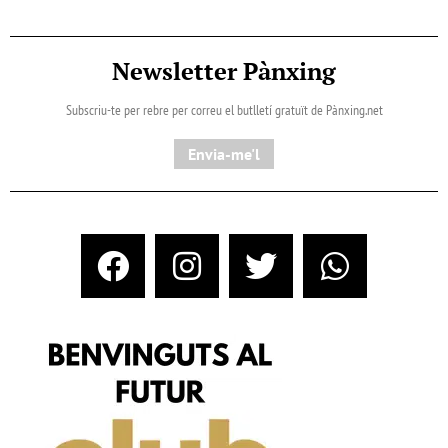
Newsletter Pànxing
Subscriu-te per rebre per correu el butlletí gratuït de Pànxing.net​
Envia-me'l