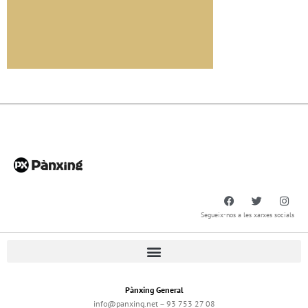
Segueix-nos a les xarxes socials
Pànxing General
info@panxing.net – 93 753 27 08