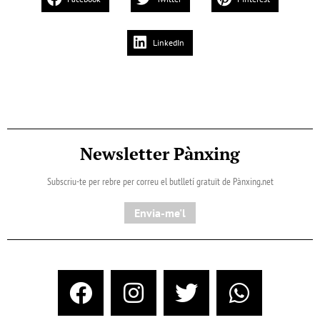
LinkedIn
Newsletter Pànxing
Subscriu-te per rebre per correu el butlletí gratuït de Pànxing.net​
Envia-me'l