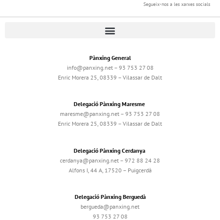
Segueix-nos a les xarxes socials
Pànxing General
info@panxing.net – 93 753 27 08
Enric Morera 25, 08339 – Vilassar de Dalt
Delegació Pànxing Maresme
maresme@panxing.net – 93 753 27 08
Enric Morera 25, 08339 – Vilassar de Dalt
Delegació Pànxing Cerdanya
cerdanya@panxing.net – 972 88 24 28
Alfons I, 44 A, 17520 – Puigcerdà
Delegació Pànxing Berguedà
bergueda@panxing.net
93 753 27 08