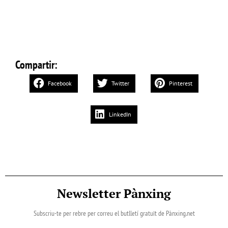
Compartir:
Facebook
Twitter
Pinterest
LinkedIn
Newsletter Pànxing
Subscriu-te per rebre per correu el butlletí gratuït de Pànxing.net​