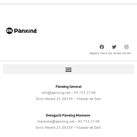
Segueix-nos a les xarxes socials
Pànxing General
info@panxing.net – 93 753 27 08
Enric Morera 25, 08339 – Vilassar de Dalt
Delegació Pànxing Maresme
maresme@panxing.net – 93 753 27 08
Enric Morera 25, 08339 – Vilassar de Dalt