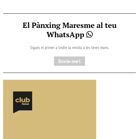
El Pànxing Maresme al teu
WhatsApp
Sigues el primer a tindre la revista a les teves mans.
Envia-me'l