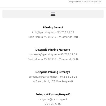
Segueix-nos a les xarxes socials
Pànxing General
info@panxing.net – 93 753 27 08
Enric Morera 25, 08339 – Vilassar de Dalt
Delegació Pànxing Maresme
maresme@panxing.net – 93 753 27 08
Enric Morera 25, 08339 – Vilassar de Dalt
Delegació Pànxing Cerdanya
cerdanya@panxing.net – 972 88 24 28
Alfons I, 44 A, 17520 – Puigcerdà
Delegació Pànxing Berguedà
bergueda@panxing.net
93 753 27 08