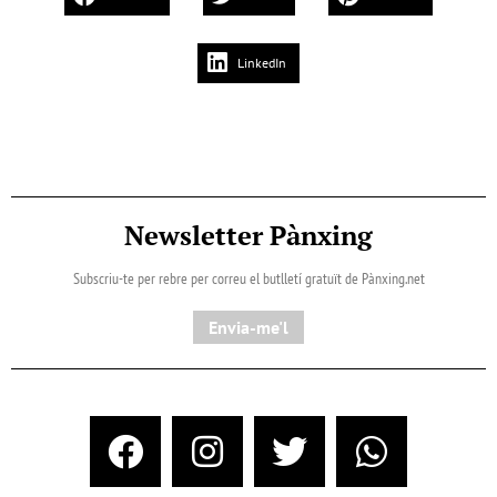
LinkedIn
Newsletter Pànxing
Subscriu-te per rebre per correu el butlletí gratuït de Pànxing.net​
Envia-me'l