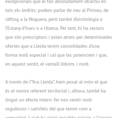
excepcionals que el fan absolutament atractiu en
tots els àmbits: podem parlar de neu al Pirineu, de
ràfting a la Noguera, però també d’ornitologia a
l’Estany d’Ivars o a Utxesa. Per tant, hi ha sectors
que són prescriptors i estan atrets per determinades
ofertes que a Lleida tenim consolidades d’una
forma molt especial i cal que les potenciem i que,
en aquest sentit, el ventall l’obrim, i molt.
A través de l’”Ara Lleida”, hem posat al món el que
és el nostre referent territorial i, alhora, també ha
tingut un efecte intern: fer-nos sentir molt
orgullosos i satisfets del que tenim com a
comunitat. I això ha estat possible gràcies a l’aposta