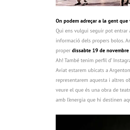
On podem adreçar a la gent que 
Qui ens vulgui seguir pot entrar 
informació dels propers bolos. A
proper
dissabte 19 de novembre
Ah! També tenim perfil d’ Instag
Aviat estarem ubicats a Argenton
representarem aquesta i altres obr
veure el que és una obra de teatr
amb l’energia que hi destinen aqu