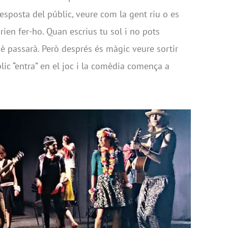
esposta del públic, veure com la gent riu o es
rien fer-ho. Quan escrius tu sol i no pots
uè passarà. Però després és màgic veure sortir
lic “entra” en el joc i la comèdia comença a