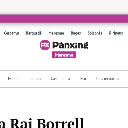
Cerdanya
Berguedà
Maresme
Bages
Solsonès
Pirineus
Maresme
Esports
Cultura
Gastronomia
Eco
Gina recomana
a Rai Borrell