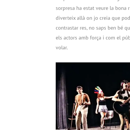
sorpresa ha estat veure la bona r
diverteix allà on jo creia que pod
contrastar res, no saps ben bé q
els actors amb força i com el púb
volar.