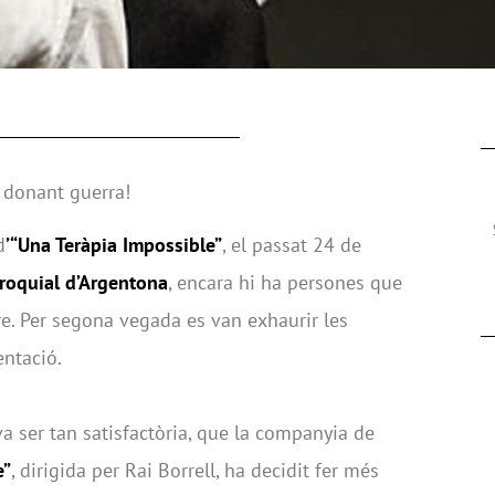
 donant guerra!
d
’“Una Teràpia Impossible”
, el passat 24 de
rroquial d’Argentona
, encara hi ha persones que
e. Per segona vegada es van exhaurir les
entació.
va ser tan satisfactòria, que la companyia de
e”
, dirigida per Rai Borrell, ha decidit fer més