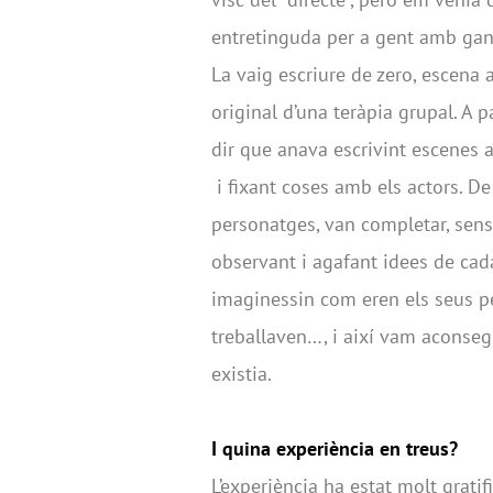
entretinguda per a gent amb ganes
La vaig escriure de zero, escena
original d’una teràpia grupal. A pa
dir que anava escrivint escenes
i fixant coses amb els actors. De f
personatges, van completar, sens 
observant i agafant idees de cada
imaginessin com eren els seus p
treballaven…, i així vam aconsegu
existia.
I quina experiència en treus?
L’experiència ha estat molt gratifi