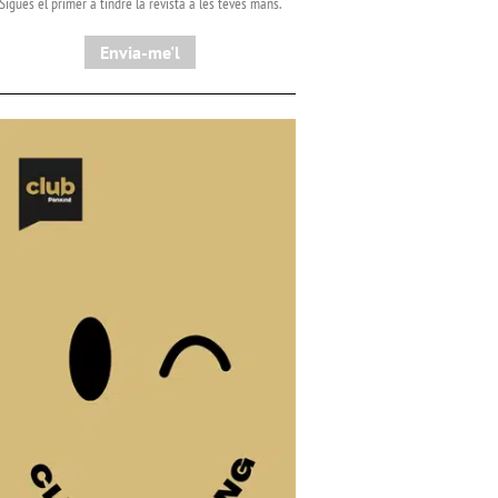
Sigues el primer a tindre la revista a les teves mans.
Envia-me'l