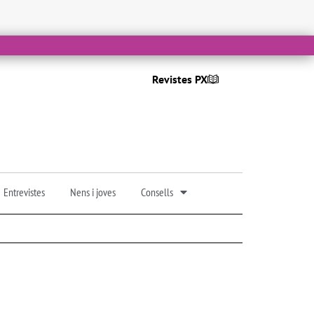
Revistes PX
Entrevistes
Nens i joves
Consells