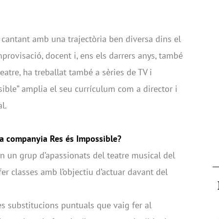
 cantant amb una trajectòria ben diversa dins el
mprovisació, docent i, ens els darrers anys, també
teatre, ha treballat també a sèries de TV i
ble” amplia el seu currículum com a director i
l.
la companyia Res és Impossible?
n un grup d’apassionats del teatre musical del
er classes amb l’objectiu d’actuar davant del
nes substitucions puntuals que vaig fer al