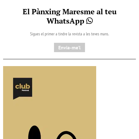
El Pànxing Maresme al teu
WhatsApp
Sigues el primer a tindre la revista a les teves mans.
Envia-me'l