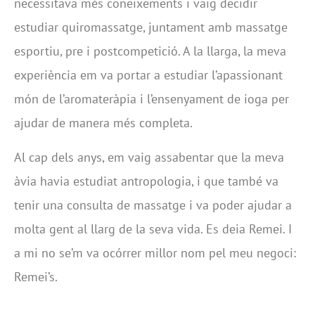
necessitava més coneixements i vaig decidir
estudiar quiromassatge, juntament amb massatge
esportiu, pre i postcompetició. A la llarga, la meva
experiència em va portar a estudiar l’apassionant
món de l’aromateràpia i l’ensenyament de ioga per
ajudar de manera més completa.
Al cap dels anys, em vaig assabentar que la meva
àvia havia estudiat antropologia, i que també va
tenir una consulta de massatge i va poder ajudar a
molta gent al llarg de la seva vida. Es deia Remei. I
a mi no se’m va ocórrer millor nom pel meu negoci:
Remei’s.