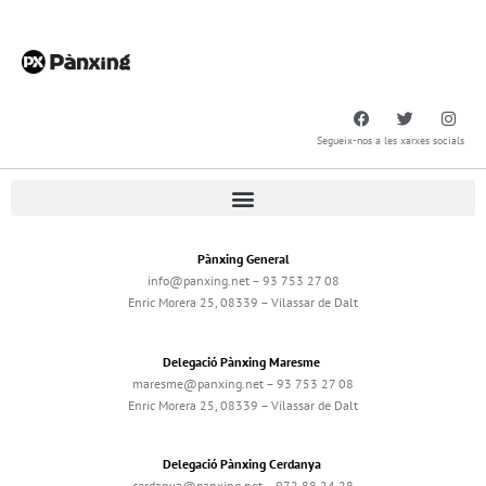
Segueix-nos a les xarxes socials
Pànxing General
info@panxing.net – 93 753 27 08
Enric Morera 25, 08339 – Vilassar de Dalt
Delegació Pànxing Maresme
maresme@panxing.net – 93 753 27 08
Enric Morera 25, 08339 – Vilassar de Dalt
Delegació Pànxing Cerdanya
cerdanya@panxing.net – 972 88 24 28