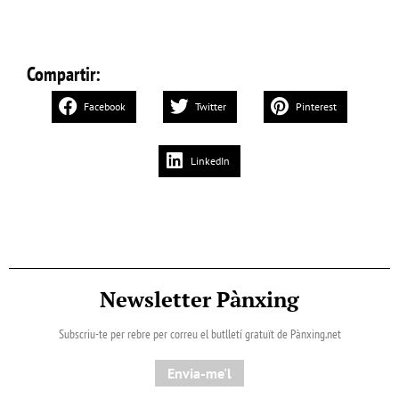
Compartir:
Facebook
Twitter
Pinterest
LinkedIn
Newsletter Pànxing
Subscriu-te per rebre per correu el butlletí gratuït de Pànxing.net​
Envia-me'l