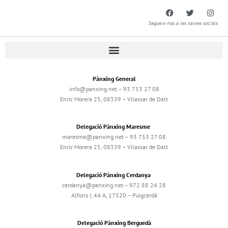
Segueix-nos a les xarxes socials
Pànxing General
info@panxing.net – 93 753 27 08
Enric Morera 25, 08339 – Vilassar de Dalt
Delegació Pànxing Maresme
maresme@panxing.net – 93 753 27 08
Enric Morera 25, 08339 – Vilassar de Dalt
Delegació Pànxing Cerdanya
cerdanya@panxing.net – 972 88 24 28
Alfons I, 44 A, 17520 – Puigcerdà
Delegació Pànxing Berguedà