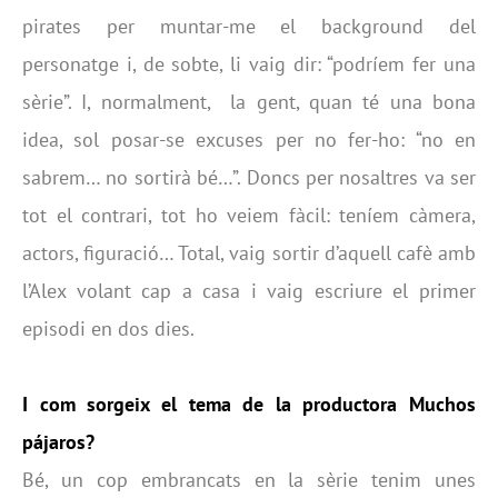
pirates per muntar-me el background del
personatge i, de sobte, li vaig dir: “podríem fer una
sèrie”. I, normalment, la gent, quan té una bona
idea, sol posar-se excuses per no fer-ho: “no en
sabrem… no sortirà bé…”. Doncs per nosaltres va ser
tot el contrari, tot ho veiem fàcil: teníem càmera,
actors, figuració… Total, vaig sortir d’aquell cafè amb
l’Alex volant cap a casa i vaig escriure el primer
episodi en dos dies.
I com sorgeix el tema de la productora Muchos
pájaros?
Bé, un cop embrancats en la sèrie tenim unes