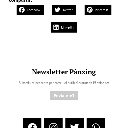
Facebook
Twitter
Pinterest
LinkedIn
Newsletter Pànxing
Subscriu-te per rebre per correu el butlletí gratuït de Pànxing.net​
Envia-me'l