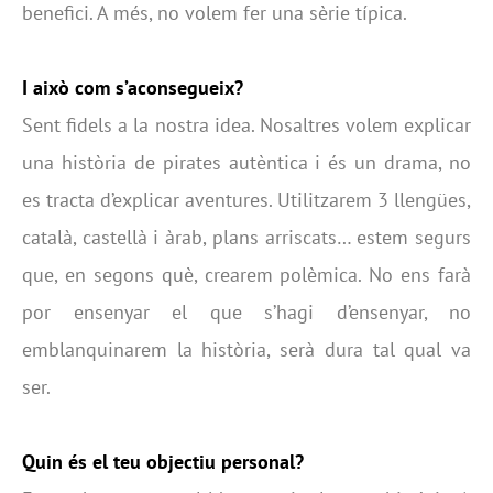
benefici. A més, no volem fer una sèrie típica.
I això com s’aconsegueix?
Sent fidels a la nostra idea. Nosaltres volem explicar
una història de pirates autèntica i és un drama, no
es tracta d’explicar aventures. Utilitzarem 3 llengües,
català, castellà i àrab, plans arriscats… estem segurs
que, en segons què, crearem polèmica. No ens farà
por ensenyar el que s’hagi d’ensenyar, no
emblanquinarem la història, serà dura tal qual va
ser.
Quin és el teu objectiu personal?