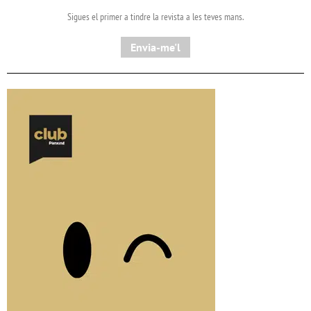
Sigues el primer a tindre la revista a les teves mans.
Envia-me'l