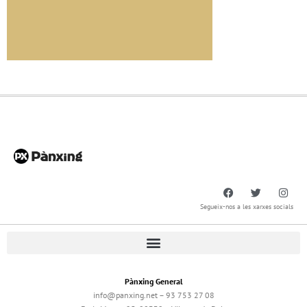
Segueix-nos a les xarxes socials
Pànxing General
info@panxing.net – 93 753 27 08