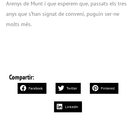
Arenys de Munt i que esperem que, passats els tres
anys que s’han signat de conveni, puguin ser-ne
molts més.
Compartir:
Facebook
Twitter
Pinterest
LinkedIn