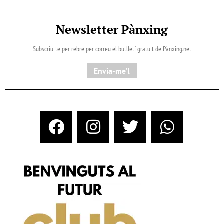
Newsletter Pànxing
Subscriu-te per rebre per correu el butlletí gratuït de Pànxing.net​
Envia-me'l