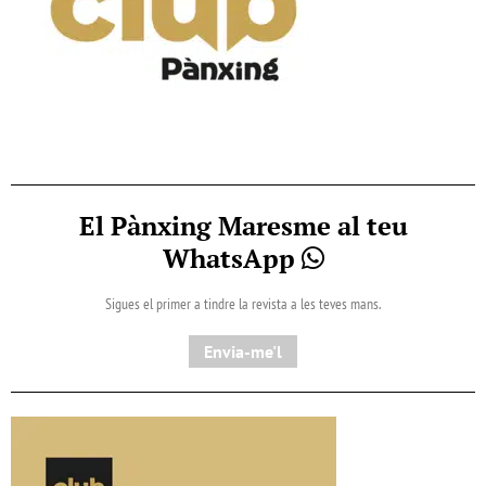
El Pànxing Maresme al teu
WhatsApp
Sigues el primer a tindre la revista a les teves mans.
Envia-me'l