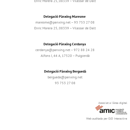
Enric Morera 25, 08339 – Vilassar de Dalt
Delegació Pànxing Maresme
maresme@panxing.net – 93 753 27 08
Enric Morera 25, 08339 – Vilassar de Dalt
Delegació Pànxing Cerdanya
cerdanya@panxing.net – 972 88 24 28
Alfons I, 44 A, 17520 – Puigcerdà
Delegació Pànxing Berguedà
bergueda@panxing.net
93 753 27 08
Associat a l'àrea digital
Web auditada per OJD Interactive