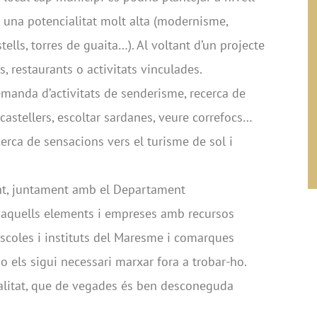
é una potencialitat molt alta (modernisme,
ells, torres de guaita…). Al voltant d’un projecte
, restaurants o activitats vinculades.
anda d’activitats de senderisme, recerca de
astellers, escoltar sardanes, veure correfocs…
cerca de sensacions vers el turisme de sol i
nt, juntament amb el Departament
s aquells elements i empreses amb recursos
escoles i instituts del Maresme i comarques
no els sigui necessari marxar fora a trobar-ho.
ealitat, que de vegades és ben desconeguda