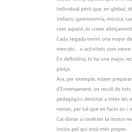
individual però que, en global, t
indians, gastronomia, música, cast
com aquest, es creen allotjaments
Cada vegada tenim una major dem
mercats… o activitats com veure c
En definitiva, hi ha una major re
platja.
Ara, per exemple, estem prepara
d’Ensenyament, un recull de tot
pedagògics destinat a totes les 
veïnes, per tal que en facin ús i 
Cal donar a conèixer la nostra r
inclús pel qui està més proper.