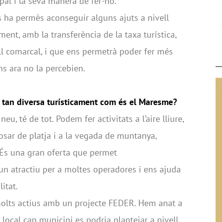
al i la seva manera de fer-ho.
s ha permès aconseguir alguns ajuts a nivell
ent, amb la transferència de la taxa turística,
ll comarcal, i que ens permetrà poder fer més
ns ara no la percebien.
tan diversa turísticament com és el Maresme?
, té de tot. Podem fer activitats a l’aire lliure,
osar de platja i a la vegada de muntanya,
 És una gran oferta que permet
 un atractiu per a moltes operadores i ens ajuda
itat.
molts actius amb un projecte FEDER. Hem anat a
 local cap municipi es podria plantejar a nivell