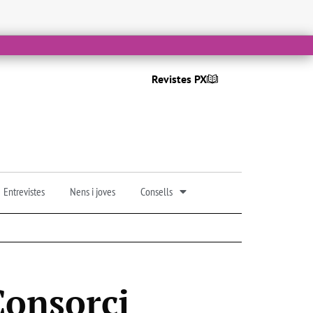
Revistes PX
Entrevistes
Nens i joves
Consells
Consorci