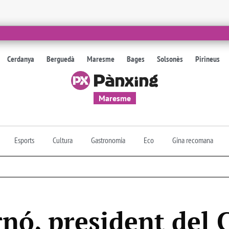
Cerdanya
Berguedà
Maresme
Bages
Solsonès
Pirineus
Maresme
Esports
Cultura
Gastronomia
Eco
Gina recomana
nó, president del 