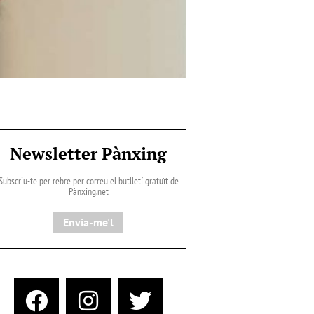
Newsletter Pànxing
Subscriu-te per rebre per correu el butlletí gratuït de
Pànxing.net​
Envia-me'l