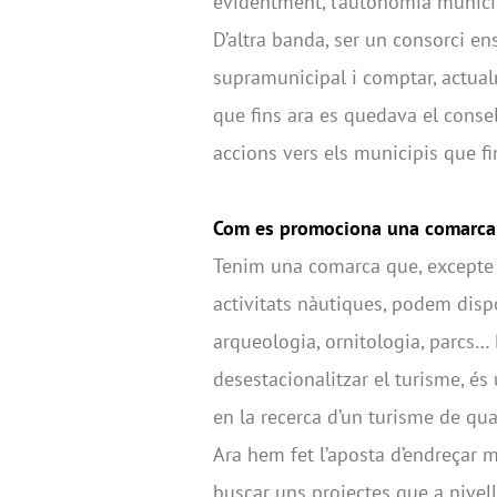
evidentment, l’autonomia municip
D’altra banda, ser un consorci en
supramunicipal i comptar, actualm
que fins ara es quedava el conse
accions vers els municipis que fi
Com es promociona una comarca 
Tenim una comarca que, excepte neu
activitats nàutiques, podem disp
arqueologia, ornitologia, parcs…
desestacionalitzar el turisme, és
en la recerca d’un turisme de qual
Ara hem fet l’aposta d’endreçar 
buscar uns projectes que a nivell