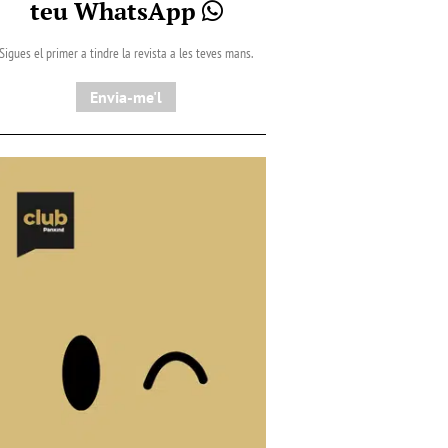
teu WhatsApp
Sigues el primer a tindre la revista a les teves mans.
Envia-me'l