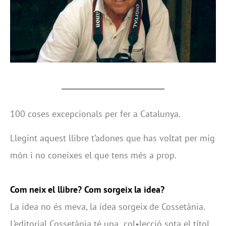
100 coses excepcionals per fer a Catalunya.
Llegint aquest llibre t’adones que has voltat per mig
món i no coneixes el que tens més a prop.
Com neix el llibre? Com sorgeix la idea?
La idea no és meva, la idea sorgeix de Cossetània.
L’editorial Cossetània té una col•lecció sota el títol