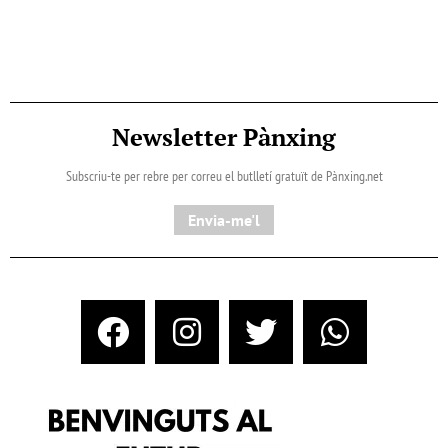
Newsletter Pànxing
Subscriu-te per rebre per correu el butlletí gratuït de Pànxing.net​
Envia-me'l