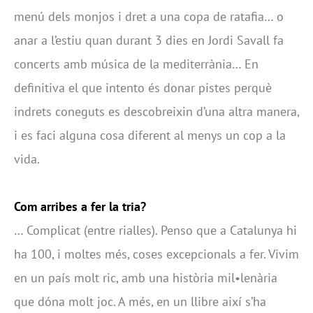
menú dels monjos i dret a una copa de ratafia… o
anar a l’estiu quan durant 3 dies en Jordi Savall fa
concerts amb música de la mediterrània… En
definitiva el que intento és donar pistes perquè
indrets coneguts es descobreixin d’una altra manera,
i es faci alguna cosa diferent al menys un cop a la
vida.
Com arribes a fer la tria?
… Complicat (entre rialles). Penso que a Catalunya hi
ha 100, i moltes més, coses excepcionals a fer. Vivim
en un país molt ric, amb una història mil•lenària
que dóna molt joc. A més, en un llibre així s’ha