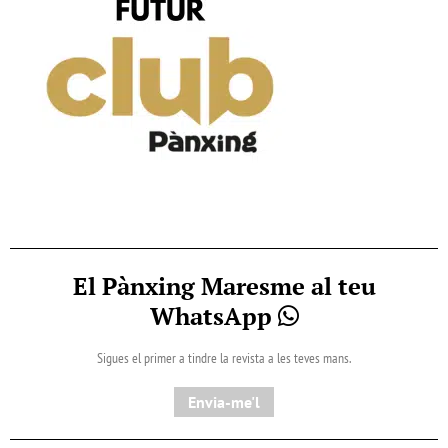
El Pànxing Maresme al teu
WhatsApp
Sigues el primer a tindre la revista a les teves mans.
Envia-me'l