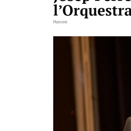
l’Orquestr
Maresme