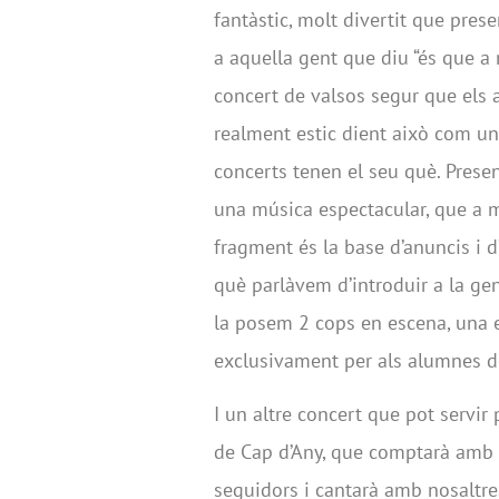
fantàstic, molt divertit que pre
a aquella gent que diu “és que a 
concert de valsos segur que els a
realment estic dient això com un 
concerts tenen el seu què. Prese
una música espectacular, que a m
fragment és la base d’anuncis i d’
què parlàvem d’introduir a la gen
la posem 2 cops en escena, una 
exclusivament per als alumnes de
I un altre concert que pot servir
de Cap d’Any, que comptarà amb
seguidors i cantarà amb nosaltre