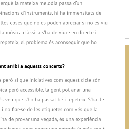
 perquè la mateixa melodia passa d’un
binacions d'instruments, hi ha immensitats de
tes coses que no es poden apreciar si no es viu
la música clàssica s’ha de viure en directe i
repeteix, el problema és aconseguir que ho
t arribi a aquests concerts?
però sí que iniciatives com aquest cicle són
ica però accessible, la gent pot anar una
s veu que s’ho ha passat bé i repeteix. S’ha de
s i no fiar-se de les etiquetes com «és que la
 S’ha de provar una vegada, és una experiència
rmalismes, anar, pagar una entrada (a més, molt