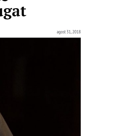
ugat
agost 31, 2018