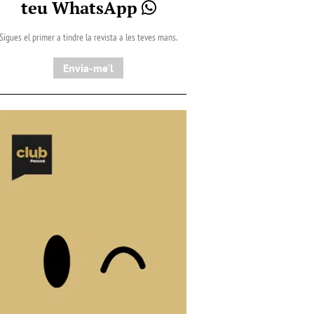
teu WhatsApp
Sigues el primer a tindre la revista a les teves mans.
Envia-me'l