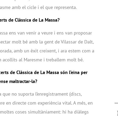
asme amb el cicle i el que representa.
erts de Clàssica de La Massa?
assa ens van venir a veure i ens van proposar
ectar molt bé amb la gent de Vilassar de Dalt,
rada, amb un èxit creixent, i ara estem com a
 acollits al Maresme i treballem molt bé.
erts de Clàssica de La Massa són l’eina per
ense maltractar-la?
 que no suporta l’enregistrament (discs,
ure en directe com experiència vital. A més, en
 moltes coses simultàniament: hi ha diàlegs