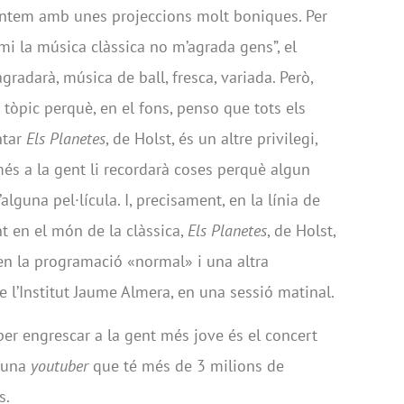
sentem amb unes projeccions molt boniques. Per
mi la música clàssica no m’agrada gens”, el
gradarà, música de ball, fresca, variada. Però,
tòpic perquè, en el fons, penso que tots els
ntar
Els Planetes
, de Holst, és un altre privilegi,
és a la gent li recordarà coses perquè algun
alguna pel·lícula. I, precisament, en la línia de
t en el món de la clàssica,
Els Planetes
, de Holst,
en la programació «normal» i una altra
 l’Institut Jaume Almera, en una sessió matinal.
 per engrescar a la gent més jove és el concert
 una
youtuber
que té més de 3 milions de
s.