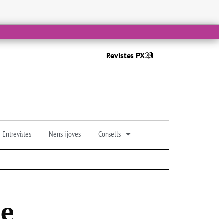
Revistes PX
Entrevistes
Nens i joves
Consells
de