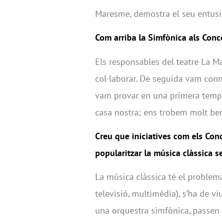
Maresme, demostra el seu entusi
Com arriba la Simfònica als Conc
Els responsables del teatre La M
col·laborar. De seguida vam conn
vam provar en una primera tempo
casa nostra; ens trobem molt ben
Creu que iniciatives com els Conc
popularitzar la música clàssica s
La música clàssica té el problema
televisió, multimèdia), s’ha de vi
una orquestra simfònica, passen