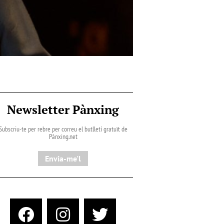
Newsletter Pànxing
Subscriu-te per rebre per correu el butlletí gratuït de
Pànxing.net​
Envia-me'l