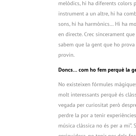
melòdics, hi ha diferents colors
instrument a un altre, hi ha com
sons, hi ha harmònics… Hi ha mol
en directe. Crec sincerament que 
sabem que la gent que ho prova 
provin.
Doncs… com ho fem perquè la gen
No existeixen fórmules màgiques 
molt interessants perquè és clàss
vegada per curiositat però despré
perdre la por a tenir experièncie
música clàssica no és per a mi”.
enriquidora, no tenir por dels fo