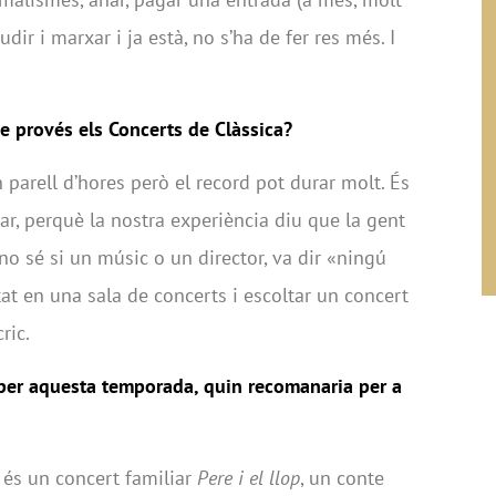
dir i marxar i ja està, no s’ha de fer res més. I
e provés els Concerts de Clàssica?
 parell d’hores però el record pot durar molt. És
ar, perquè la nostra experiència diu que la gent
 no sé si un músic o un director, va dir «ningú
at en una sala de concerts i escoltar un concert
ric.
 per aquesta temporada, quin recomanaria per a
 és un concert familiar
Pere i el llop
, un conte